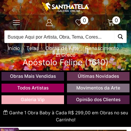
0
0
Início
Telas
Obras de Arte
Renascimento
El Greco
Apóstolo Felipe (1610)
Obras Mais Vendidas
Últimas Novidades
Todos Artistas
Movimentos da Arte
Galeria Vip
Opinião dos Clientes
Ganhe 1 Obra Baby à Cada R$ 299,00 em Obras no seu
Carrinho!