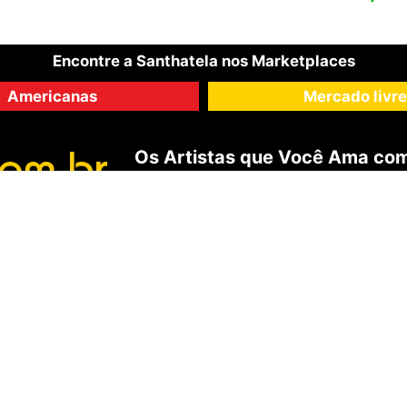
Encontre a Santhatela nos Marketplaces
Americanas
Mercado livre
Os Artistas que Você Ama com
Serviço da Internet.
tela®
é marca registrada |
SANTHATELA GALERIA ONLINE
806.186/0001-10 | Rua Tiradentes, 618, Sala 201, Ijuí, RS -
ENCANTE-SE
ua Conta
Galeria Vip