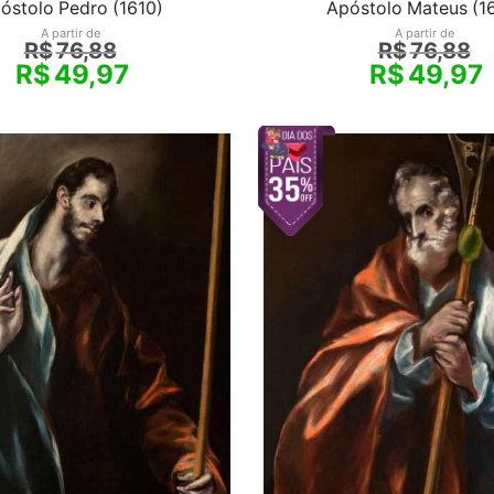
óstolo Pedro (1610)
Apóstolo Mateus (1
A partir de
A partir de
R$
76,88
R$
76,88
R$
49,97
R$
49,97