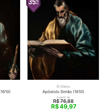
El Greco
(1610)
Apóstolo Simão (1610)
A partir de
R$
76,88
R$
49,97