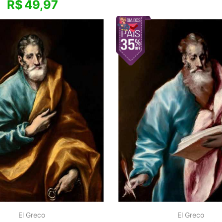
R$
49,97
El Greco
El Greco