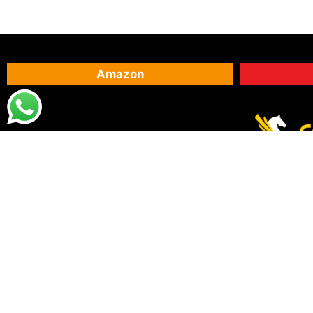
Amazon
Santha
07.
DESTAQUES
PRA VOCÊ
Destaques da Santhatela
Acesse s