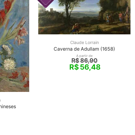
Claude Lorrain
Caverna de Adullam (1658)
A partir de
R$
86,90
R$
56,48
h
hineses