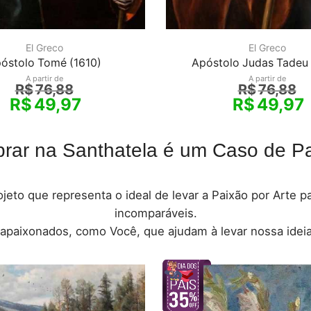
El Greco
El Greco
óstolo Tomé (1610)
Apóstolo Judas Tadeu 
A partir de
A partir de
R$
76,88
R$
76,88
R$
49,97
R$
49,97
rar na Santhatela é um Caso de Pa
jeto que representa o ideal de levar a Paixão por Arte 
incomparáveis.
 apaixonados, como Você, que ajudam à levar nossa ideia