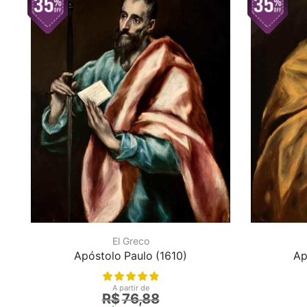
El Greco
Apóstolo Paulo (1610)
Ap
A partir de
R$
76,88