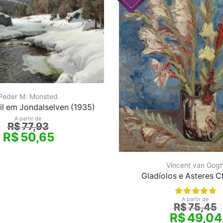
Peder M. Monsted
il em Jondalselven (1935)
A partir de
R$
77,93
R$
50,65
Vincent van Gog
Gladíolos e Asteres C
A partir de
R$
75,45
R$
49,04