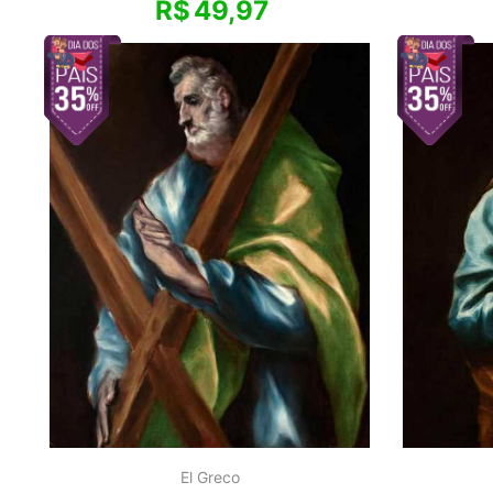
R$
49,97
El Greco