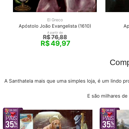
El Greco
Apóstolo João Evangelista (1610)
Ap
A partir de
R$
76,88
R$
49,97
Comp
A Santhatela mais que uma simples loja, é um lindo pro
E são milhares de