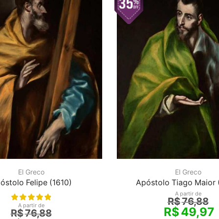
El Greco
El Greco
óstolo Felipe (1610)
Apóstolo Tiago Maior 
A partir de
R$
76,88
A partir de
R$
49,97
R$
76,88