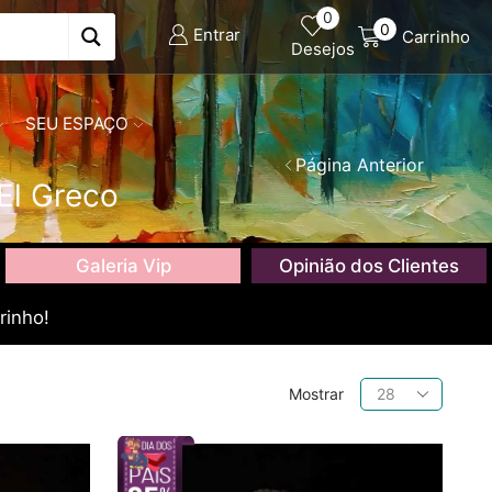
0
0
Entrar
Carrinho
Desejos
SEU ESPAÇO
Página Anterior
El Greco
Galeria Vip
Opinião dos Clientes
rinho!
Produtos
Mostrar
por
página