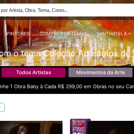
PINTORES
COMPRE POR TEMAS
SANTHATELA +
Início
Loja
om o tema Coleção Apóstolos de 
Todos Artistas
Movimentos da Arte
he 1 Obra Baby à Cada R$ 299,00 em Obras no seu Car