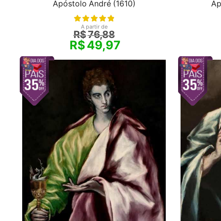
Apóstolo André (1610)
Ap
A partir de
R$
76,88
R$
49,97