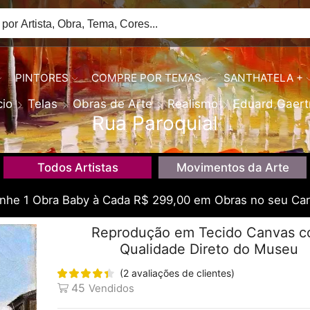
PINTORES
COMPRE POR TEMAS
SANTHATELA +
cio
Telas
Obras de Arte
Realismo
Eduard Gaert
Rua Paroquial
Todos Artistas
Movimentos da Arte
he 1 Obra Baby à Cada R$ 299,00 em Obras no seu Car
Reprodução em Tecido Canvas 
Qualidade Direto do Museu
(
2
avaliações de clientes)
45
Vendidos