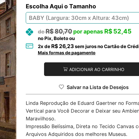
Tamanho
R$
80,70
R$
52,45
no Pix, Boleto ou
R$
26,23
2
x de
sem juros no Cartão de Créd
Mais formas de pagamento
ADICIONAR AO CARRINHO
Salvar na Lista de Desejos
Linda Reprodução de Eduard Gaertner no Form
Vertical para Você Decorar e Deixar seu Ambie
Maravilhoso.
Impressão Belíssima, Direta no Tecido Canvas 
Arquivos Adquiridos dos melhores Museus.