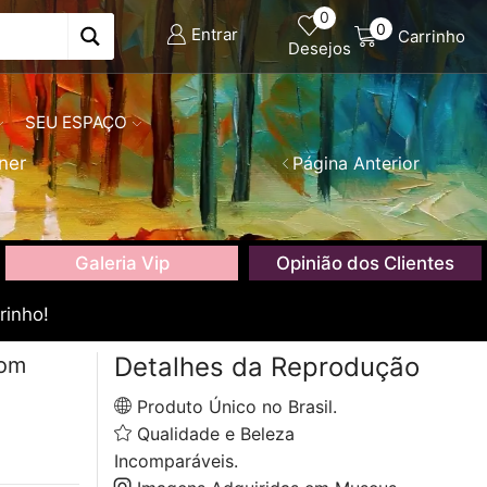
0
0
Entrar
Carrinho
Desejos
SEU ESPAÇO
ner
Página Anterior
Galeria Vip
Opinião dos Clientes
rinho!
Detalhes da Reprodução
com
Produto Único no Brasil.
Qualidade e Beleza
Incomparáveis.