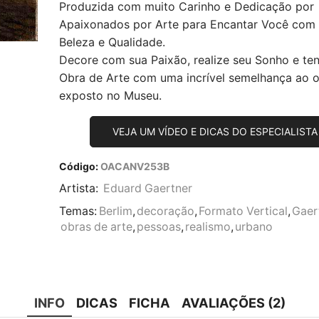
Produzida com muito Carinho e Dedicação por
Apaixonados por Arte para Encantar Você com
Beleza e Qualidade.
Decore com sua Paixão, realize seu Sonho e te
Obra de Arte com uma incrível semelhança ao or
exposto no Museu.
VEJA UM VÍDEO E DICAS DO ESPECIALISTA
Código:
OACANV253B
Artista:
Eduard Gaertner
Temas:
Berlim
,
decoração
,
Formato Vertical
,
Gaer
obras de arte
,
pessoas
,
realismo
,
urbano
INFO
DICAS
FICHA
AVALIAÇÕES (2)