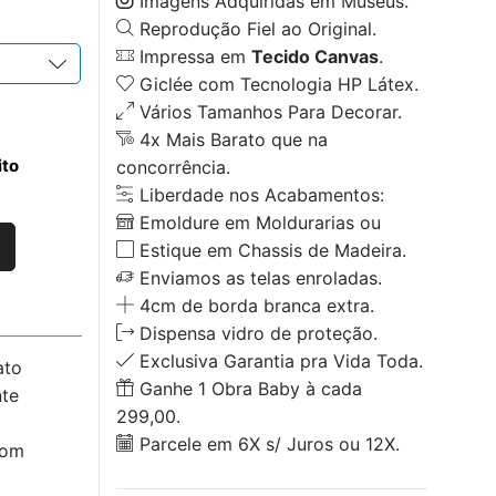
Imagens Adquiridas em Museus.
Reprodução Fiel ao Original.
Impressa em
Tecido Canvas
.
Giclée com Tecnologia HP Látex.
Vários Tamanhos Para Decorar.
4x Mais Barato que na
ito
concorrência.
Liberdade nos Acabamentos:
Emoldure em Moldurarias ou
Estique em Chassis de Madeira.
Enviamos as telas enroladas.
4cm de borda branca extra.
Dispensa vidro de proteção.
Exclusiva Garantia pra Vida Toda.
ato
Ganhe 1 Obra Baby à cada
nte
299,00.
Parcele em 6X s/ Juros ou 12X.
com