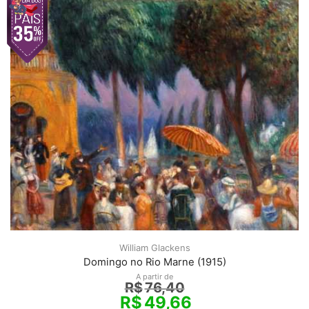
William Glackens
Domingo no Rio Marne (1915)
A partir de
R$
76,40
R$
49,66