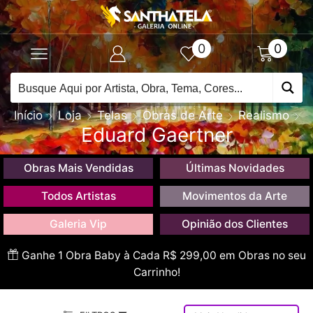
0
0
Início
Loja
Telas
Obras de Arte
Realismo
Eduard Gaertner
Obras Mais Vendidas
Últimas Novidades
Todos Artistas
Movimentos da Arte
Galeria Vip
Opinião dos Clientes
Ganhe 1 Obra Baby à Cada R$ 299,00 em Obras no seu
Carrinho!