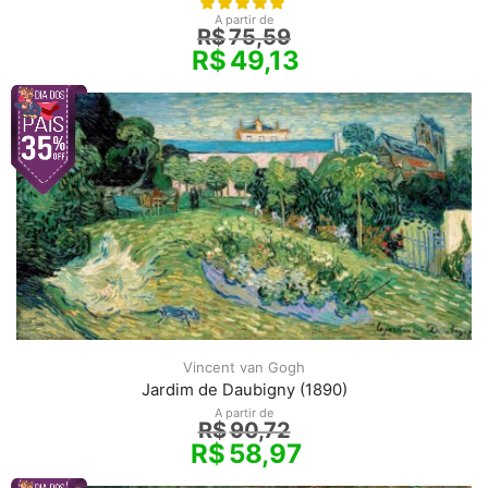
A partir de
R$
75,59
R$
49,13
Vincent van Gogh
Jardim de Daubigny (1890)
A partir de
R$
90,72
R$
58,97