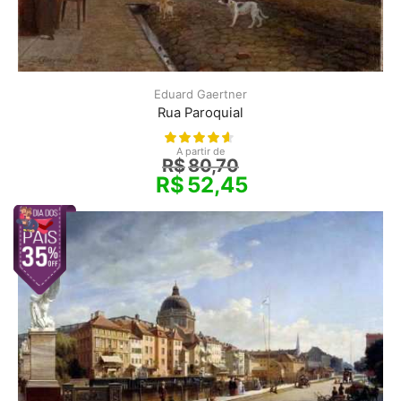
Eduard Gaertner
Rua Paroquial
A partir de
R$
80,70
R$
52,45