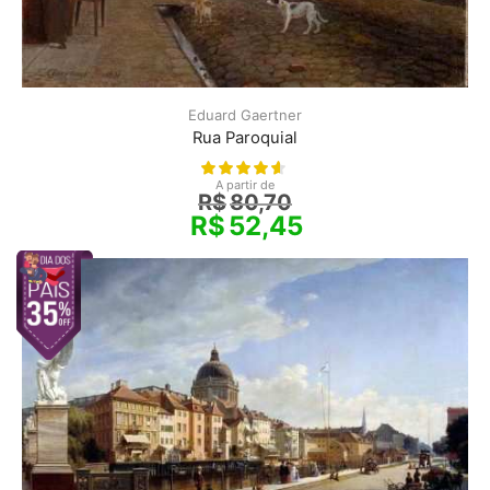
Eduard Gaertner
Rua Paroquial
A partir de
R$
80,70
R$
52,45