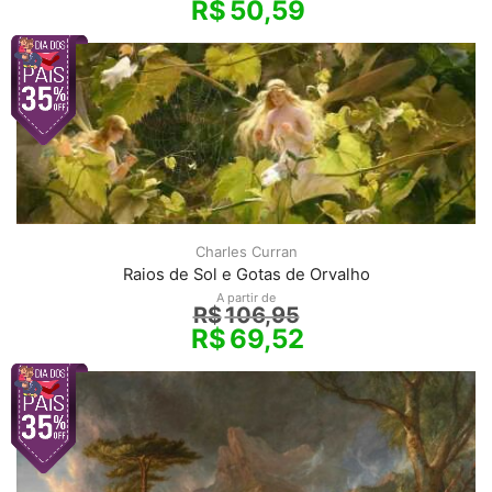
R$
50,59
Charles Curran
Raios de Sol e Gotas de Orvalho
A partir de
R$
106,95
R$
69,52