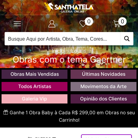
0
0
Início
Loja
Obras com o tema Gaertner
Obras Mais Vendidas
Últimas Novidades
Todos Artistas
Movimentos da Arte
Galeria Vip
Opinião dos Clientes
Ganhe 1 Obra Baby à Cada R$ 299,00 em Obras no seu
Carrinho!