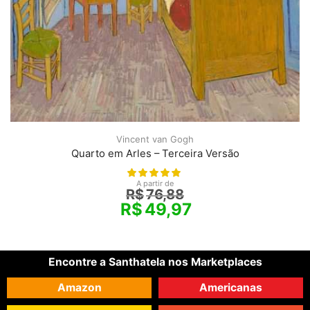
Vincent van Gogh
Quarto em Arles – Terceira Versão
A partir de
R$
76,88
R$
49,97
Encontre a Santhatela nos Marketplaces
Amazon
Americanas