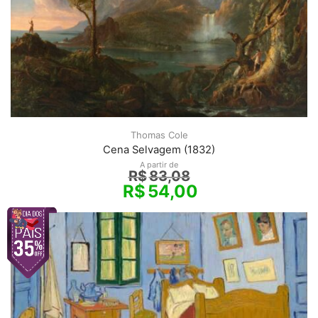
Thomas Cole
Cena Selvagem (1832)
A partir de
R$
83,08
R$
54,00