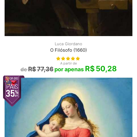
Luca Giordano
O Filósofo (1660)
A partir de
R$
50,28
R$
77,36