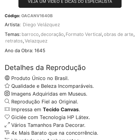
VEJA UM VÍDEO E DICAS DO ESPECIALISTA
Código:
OACANV1640B
Artista:
Diego Velázquez
Temas:
barroco
,
decoração
,
Formato Vertical
,
obras de arte
,
retratos
,
Velazquez
Ano da Obra:
1645
Detalhes da Reprodução
Produto Único no Brasil.
Qualidade e Beleza Incomparáveis.
Imagens Adquiridas em Museus.
Reprodução Fiel ao Original.
Impressa em
Tecido Canvas
.
Giclée com Tecnologia HP Látex.
Vários Tamanhos Para Decorar.
4x Mais Barato que na concorrência.