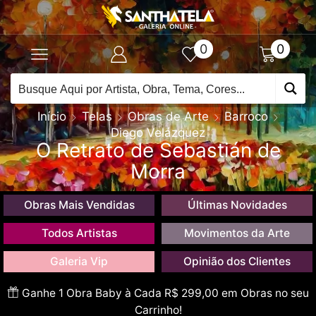
0
0
Início
Telas
Obras de Arte
Barroco
Diego Velázquez
O Retrato de Sebastián de
Morra
Obras Mais Vendidas
Últimas Novidades
Todos Artistas
Movimentos da Arte
Galeria Vip
Opinião dos Clientes
Ganhe 1 Obra Baby à Cada R$ 299,00 em Obras no seu
Carrinho!