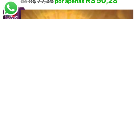
R$
50,28
R$
77,36