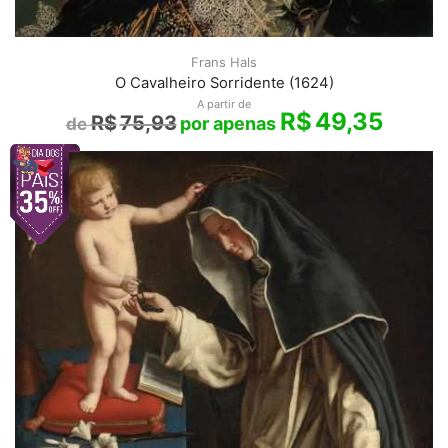
Frans Hals
O Cavalheiro Sorridente (1624)
A partir de
R$
49,35
R$
75,93