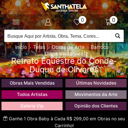
0
0
Início
Telas
Obras de Arte
Barroco
Diego Velázquez
Retrato Equestre do Conde-
Duque de Olivares
Obras Mais Vendidas
Últimas Novidades
Todos Artistas
Movimentos da Arte
Galeria Vip
Opinião dos Clientes
Ganhe 1 Obra Baby à Cada R$ 299,00 em Obras no seu
Carrinho!