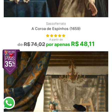
Sassoferrato
A Coroa de Espinhos (1659)
A partir de
R$
48,11
R$
74,02