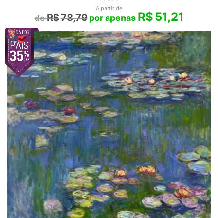
A partir de
R$
51,21
R$
78,79