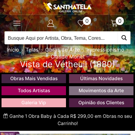
0
0
Início
Telas
Obras de Arte
Impressionismo
Claude Monet
Vista de Vétheuil (1880)
Obras Mais Vendidas
Últimas Novidades
Todos Artistas
Movimentos da Arte
Galeria Vip
Opinião dos Clientes
Ganhe 1 Obra Baby à Cada R$ 299,00 em Obras no seu
Carrinho!