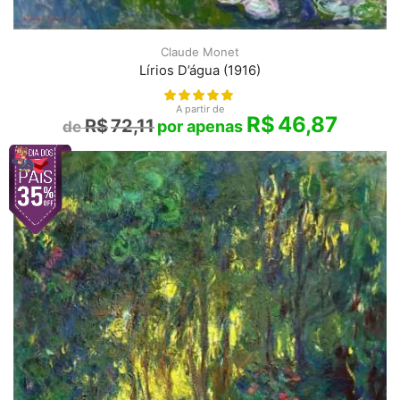
Claude Monet
Lírios D’água (1916)
A partir de
R$
46,87
R$
72,11