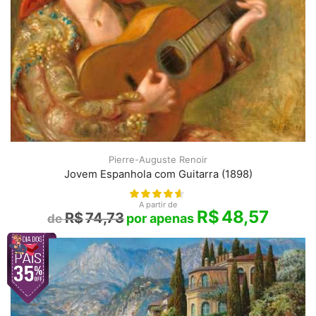
Pierre-Auguste Renoir
Jovem Espanhola com Guitarra (1898)
A partir de
R$
48,57
R$
74,73