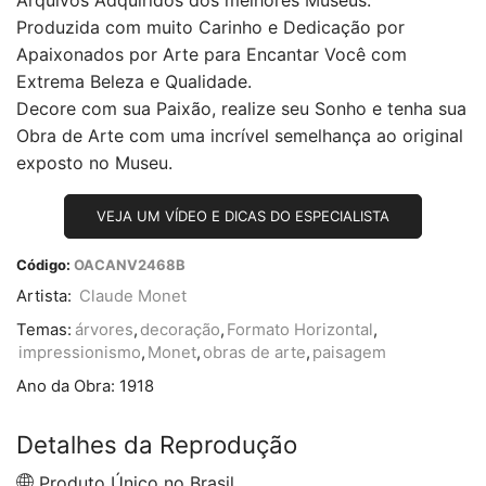
Produzida com muito Carinho e Dedicação por
Apaixonados por Arte para Encantar Você com
Extrema Beleza e Qualidade.
Decore com sua Paixão, realize seu Sonho e tenha sua
Obra de Arte com uma incrível semelhança ao original
exposto no Museu.
VEJA UM VÍDEO E DICAS DO ESPECIALISTA
Código:
OACANV2468B
Artista:
Claude Monet
Temas:
árvores
,
decoração
,
Formato Horizontal
,
impressionismo
,
Monet
,
obras de arte
,
paisagem
Ano da Obra:
1918
Detalhes da Reprodução
Produto Único no Brasil.