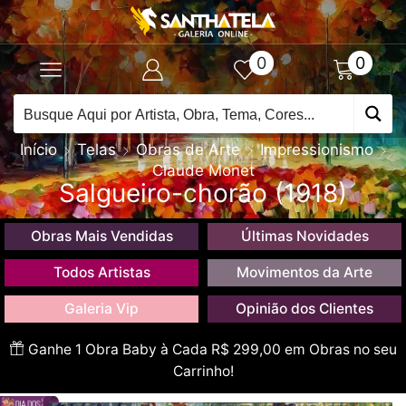
0
0
Início
Telas
Obras de Arte
Impressionismo
Claude Monet
Salgueiro-chorão (1918)
Obras Mais Vendidas
Últimas Novidades
Todos Artistas
Movimentos da Arte
Galeria Vip
Opinião dos Clientes
Ganhe 1 Obra Baby à Cada R$ 299,00 em Obras no seu
Carrinho!