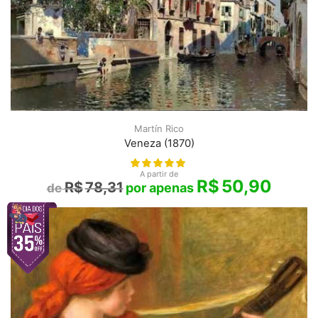
Martín Rico
Veneza (1870)
A partir de
R$
50,90
R$
78,31