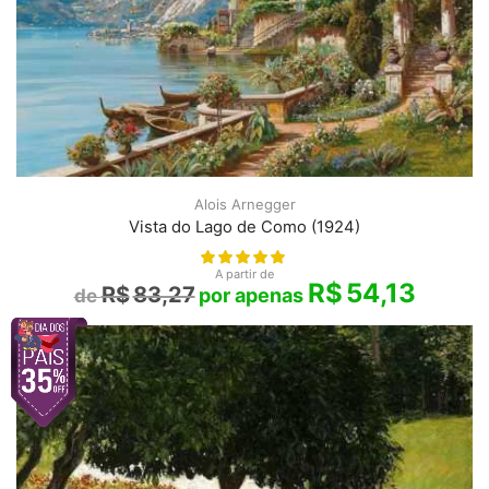
Alois Arnegger
Vista do Lago de Como (1924)
A partir de
R$
54,13
R$
83,27