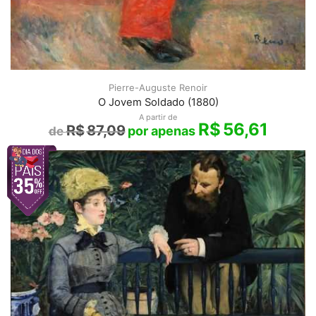
Pierre-Auguste Renoir
O Jovem Soldado (1880)
A partir de
R$
56,61
R$
87,09