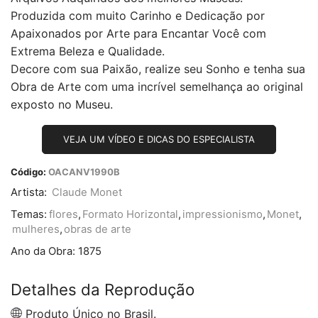
Produzida com muito Carinho e Dedicação por
Apaixonados por Arte para Encantar Você com
Extrema Beleza e Qualidade.
Decore com sua Paixão, realize seu Sonho e tenha sua
Obra de Arte com uma incrível semelhança ao original
exposto no Museu.
VEJA UM VÍDEO E DICAS DO ESPECIALISTA
Código:
OACANV1990B
Artista:
Claude Monet
Temas:
flores
,
Formato Horizontal
,
impressionismo
,
Monet
,
mulheres
,
obras de arte
Ano da Obra:
1875
Detalhes da Reprodução
Produto Único no Brasil.