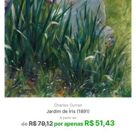
Charles Curran
Jardim de Íris (1891)
A partir de
R$
51,43
R$
79,12