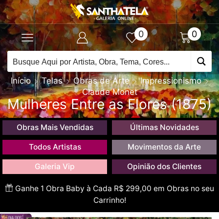
0
0
Início
Telas
Obras de Arte
Impressionismo
Claude Monet
Mulheres Entre as Flores (1875)
Obras Mais Vendidas
Últimas Novidades
Todos Artistas
Movimentos da Arte
Galeria Vip
Opinião dos Clientes
Ganhe 1 Obra Baby à Cada R$ 299,00 em Obras no seu
Carrinho!