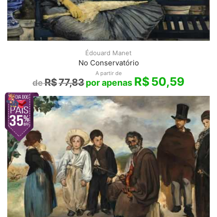
Édouard Manet
No Conservatório
A partir de
R$
50,59
R$
77,83