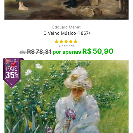
Édouard Manet
O Velho Músico (1867)
A partir de
R$
50,90
R$
78,31