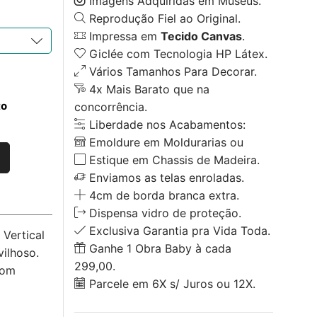
Imagens Adquiridas em Museus.
Reprodução Fiel ao Original.
Impressa em
Tecido Canvas
.
Giclée com Tecnologia HP Látex.
Vários Tamanhos Para Decorar.
4x Mais Barato que na
to
concorrência.
Liberdade nos Acabamentos:
Emoldure em Moldurarias ou
Estique em Chassis de Madeira.
Enviamos as telas enroladas.
4cm de borda branca extra.
Dispensa vidro de proteção.
Exclusiva Garantia pra Vida Toda.
Vertical
Ganhe 1 Obra Baby à cada
ilhoso.
299,00.
com
Parcele em 6X s/ Juros ou 12X.