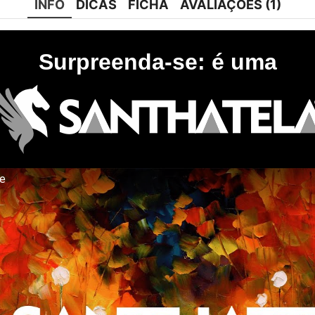
INFO
DICAS
FICHA
AVALIAÇÕES (1)
Surpreenda-se: é uma
te