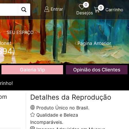
0
0
Entrar
Carrinho
Desejos
SEU ESPAÇO
Monet
Página Anterior
894)
Galeria Vip
Opinião dos Clientes
rinho!
Detalhes da Reprodução
com
Produto Único no Brasil.
Qualidade e Beleza
Incomparáveis.