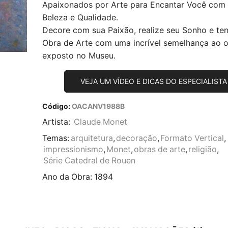
Apaixonados por Arte para Encantar Você com
Beleza e Qualidade.
Decore com sua Paixão, realize seu Sonho e te
Obra de Arte com uma incrível semelhança ao or
exposto no Museu.
VEJA UM VÍDEO E DICAS DO ESPECIALISTA
Código:
OACANV1988B
Artista:
Claude Monet
Temas:
arquitetura
,
decoração
,
Formato Vertical
,
impressionismo
,
Monet
,
obras de arte
,
religião
,
Série Catedral de Rouen
Ano da Obra:
1894