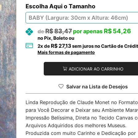
Tamanho
R$
83,47
R$
54,26
no Pix, Boleto ou
R$
27,13
2
x de
sem juros no Cartão de Crédi
Mais formas de pagamento
ADICIONAR AO CARRINHO
Salvar na Lista de Desejos
Linda Reprodução de Claude Monet no Formato 
para Você Decorar e Deixar seu Ambiente Marav
Impressão Belíssima, Direta no Tecido Canvas 
Arquivos Adquiridos dos melhores Museus.
Produzida com muito Carinho e Dedicação por