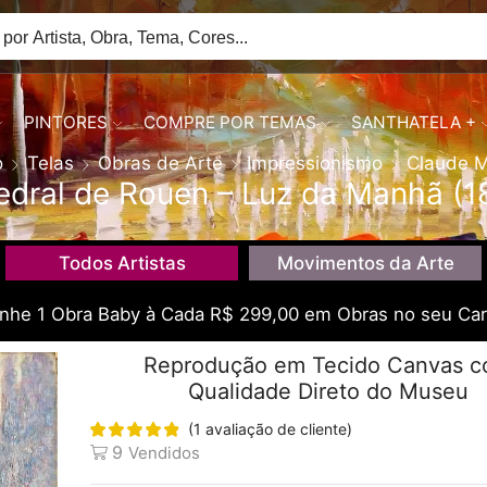
PINTORES
COMPRE POR TEMAS
SANTHATELA +
o
Telas
Obras de Arte
Impressionismo
Claude 
edral de Rouen – Luz da Manhã (1
Todos Artistas
Movimentos da Arte
he 1 Obra Baby à Cada R$ 299,00 em Obras no seu Car
Reprodução em Tecido Canvas 
Qualidade Direto do Museu
(
1
avaliação de cliente)
9
Vendidos