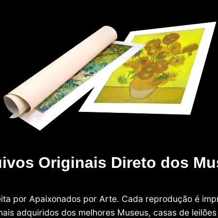
ivos Originais Direto dos M
 feita por Apaixonados por Arte. Cada reprodução é i
nais adquiridos dos melhores Museus, casas de leilões e