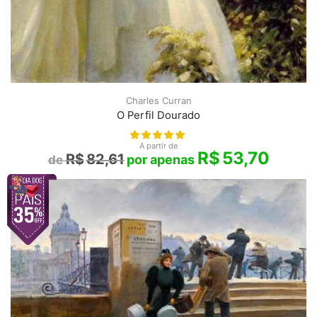
Charles Curran
O Perfil Dourado
A partir de
R$
53,70
R$
82,61