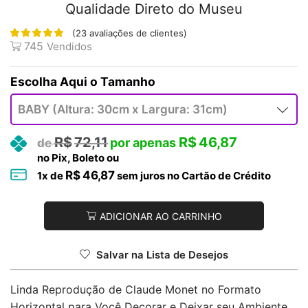
Qualidade Direto do Museu
(
23
avaliações de clientes)
745
Vendidos
Tamanho
R$
72,11
R$
46,87
no Pix, Boleto ou
R$
46,87
1
x de
sem juros no Cartão de Crédito
ADICIONAR AO CARRINHO
Salvar na Lista de Desejos
Linda Reprodução de Claude Monet no Formato
Horizontal para Você Decorar e Deixar seu Ambiente