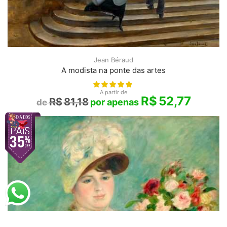
Jean Béraud
A modista na ponte das artes
A partir de
R$
52,77
R$
81,18