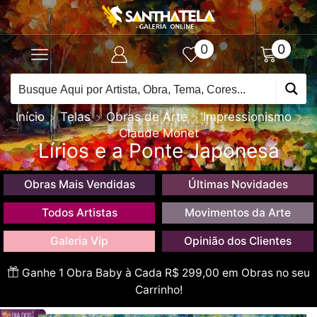
0
0
Início
Telas
Obras de Arte
Impressionismo
Claude Monet
Lírios e a Ponte Japonesa
Obras Mais Vendidas
Últimas Novidades
Todos Artistas
Movimentos da Arte
Galeria Vip
Opinião dos Clientes
Ganhe 1 Obra Baby à Cada R$ 299,00 em Obras no seu
Carrinho!