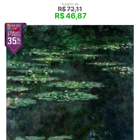
A partir de
R$
72,11
R$
46,87