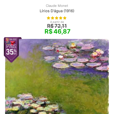
Claude Monet
Lírios D’água (1916)
A partir de
R$
72,11
R$
46,87