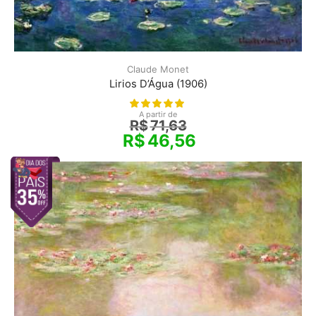
Claude Monet
Lirios D’Água (1906)
A partir de
R$
71,63
R$
46,56