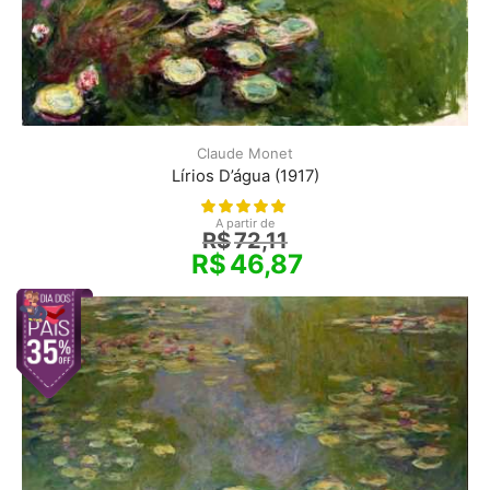
Claude Monet
Lírios D’água (1917)
A partir de
R$
72,11
R$
46,87