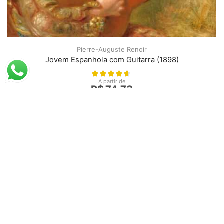
Pierre-Auguste Renoir
Jovem Espanhola com Guitarra (1898)
A partir de
R$
74,73
R$
48,57