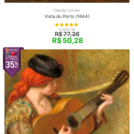
Claude Lorrain
Vista do Porto (1644)
A partir de
R$
77,36
R$
50,28