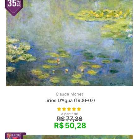
Claude Monet
Lirios D’Água (1906-07)
A partir de
R$
77,36
R$
50,28