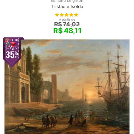
Edmund Leighton
Tristão e Isolda
A partir de
R$
74,02
R$
48,11