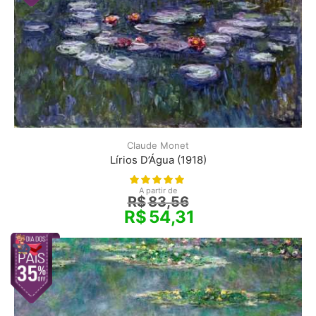
Claude Monet
Lírios D’Água (1918)
A partir de
R$
83,56
R$
54,31