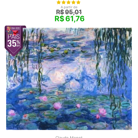
A partir de
R$
95,01
R$
61,76
Claude Monet