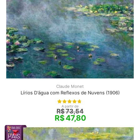
Claude Monet
Lírios D’água com Reflexos de Nuvens (1906)
A partir de
R$
73,54
R$
47,80