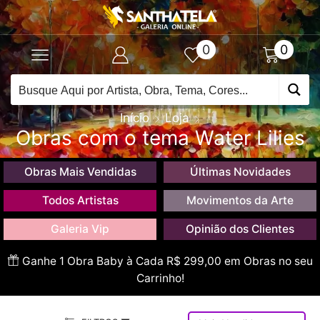
0
0
Início
Loja
Obras com o tema Water Lilies
Obras Mais Vendidas
Últimas Novidades
Todos Artistas
Movimentos da Arte
Galeria Vip
Opinião dos Clientes
Ganhe 1 Obra Baby à Cada R$ 299,00 em Obras no seu
Carrinho!