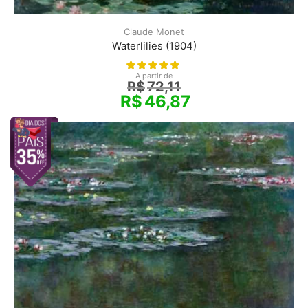
Claude Monet
Waterlilies (1904)
A partir de
R$
72,11
R$
46,87