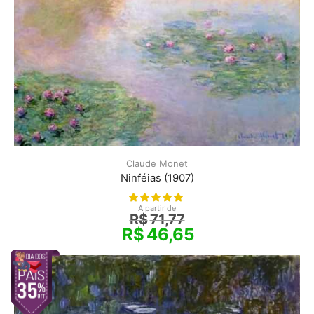
Claude Monet
Ninféias (1907)
A partir de
R$
71,77
R$
46,65