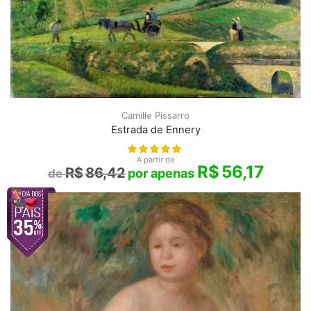
Camille Pissarro
Estrada de Ennery
A partir de
R$
56,17
R$
86,42