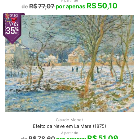
A partir de
R$
50,10
R$
77,07
Claude Monet
Efeito da Neve em La Mare (1875)
A partir de
R$
51,09
R$
78,60