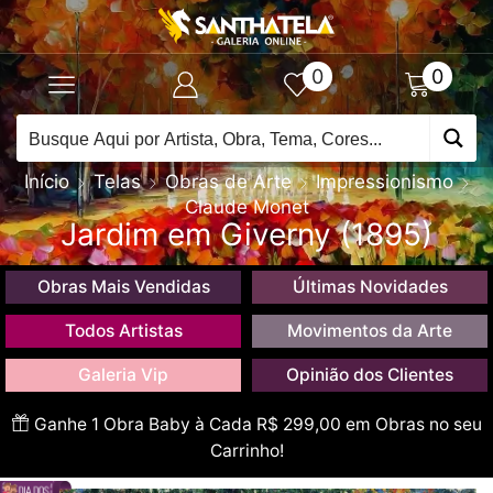
0
0
Início
Telas
Obras de Arte
Impressionismo
Claude Monet
Jardim em Giverny (1895)
Obras Mais Vendidas
Últimas Novidades
Todos Artistas
Movimentos da Arte
Galeria Vip
Opinião dos Clientes
Ganhe 1 Obra Baby à Cada R$ 299,00 em Obras no seu
Carrinho!