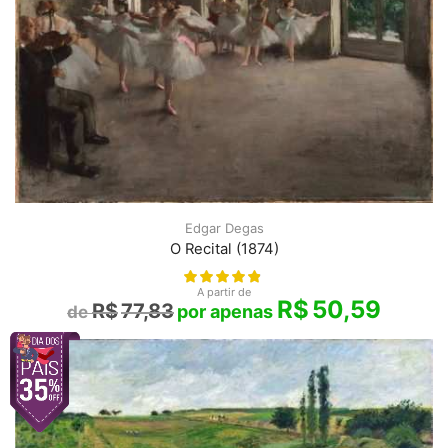
Edgar Degas
O Recital (1874)
A partir de
R$
50,59
R$
77,83