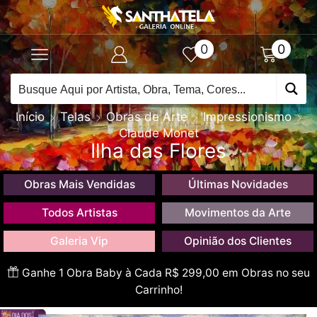
0
0
Início
Telas
Obras de Arte
Impressionismo
Claude Monet
Ilha das Flores
Obras Mais Vendidas
Últimas Novidades
Todos Artistas
Movimentos da Arte
Galeria Vip
Opinião dos Clientes
Ganhe 1 Obra Baby à Cada R$ 299,00 em Obras no seu
Carrinho!