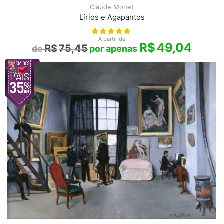
Claude Monet
Lírios e Agapantos
A partir de
R$
49,04
R$
75,45