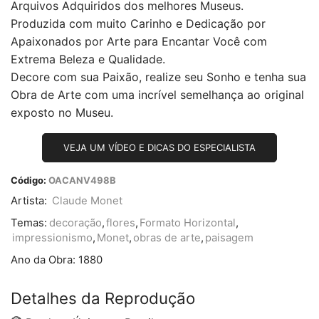
Arquivos Adquiridos dos melhores Museus.
Produzida com muito Carinho e Dedicação por
Apaixonados por Arte para Encantar Você com
Extrema Beleza e Qualidade.
Decore com sua Paixão, realize seu Sonho e tenha sua
Obra de Arte com uma incrível semelhança ao original
exposto no Museu.
VEJA UM VÍDEO E DICAS DO ESPECIALISTA
Código:
OACANV498B
Artista:
Claude Monet
Temas:
decoração
,
flores
,
Formato Horizontal
,
impressionismo
,
Monet
,
obras de arte
,
paisagem
Ano da Obra:
1880
Detalhes da Reprodução