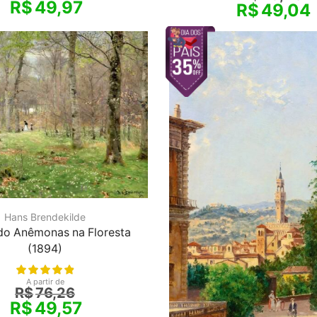
R$
49,97
R$
49,04
Hans Brendekilde
do Anêmonas na Floresta
(1894)
A partir de
R$
76,26
R$
49,57