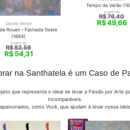
Tempo de Verão (18
A partir de
R$
76,40
R$
49,66
Claude Monet
 de Rouen – Fachada Oeste
(1894)
A partir de
R$
83,56
R$
54,31
rar na Santhatela é um Caso de Pa
jeto que representa o ideal de levar a Paixão por Arte 
incomparáveis.
 apaixonados, como Você, que ajudam à levar nossa ideia