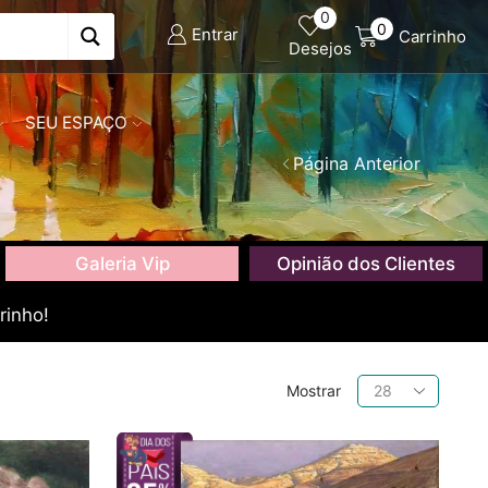
0
0
Entrar
Carrinho
Desejos
SEU ESPAÇO
Página Anterior
Galeria Vip
Opinião dos Clientes
rinho!
Produtos
Mostrar
por
página