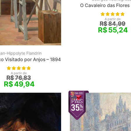
O Cavaleiro das Flores
A partir de
R$
84,99
R$
55,24
an-Hippolyte Flandrin
co Visitado por Anjos – 1894
A partir de
R$
76,83
R$
49,94