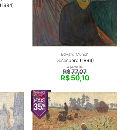
 (1894)
Edvard Munch
Desespero (1894)
A partir de
R$
77,07
R$
50,10