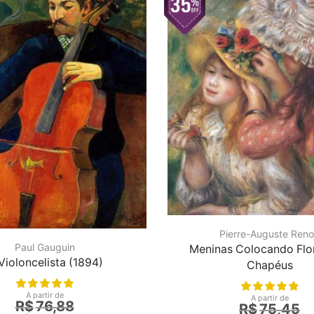
Pierre-Auguste Reno
Paul Gauguin
Meninas Colocando Flo
Violoncelista (1894)
Chapéus
A partir de
A partir de
R$
76,88
R$
75,45