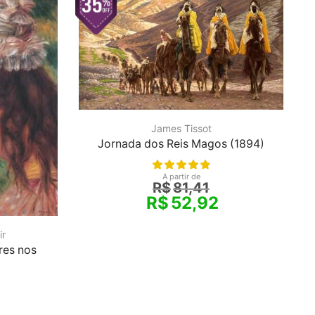
James Tissot
Jornada dos Reis Magos (1894)
A partir de
R$
81,41
R$
52,92
ir
res nos