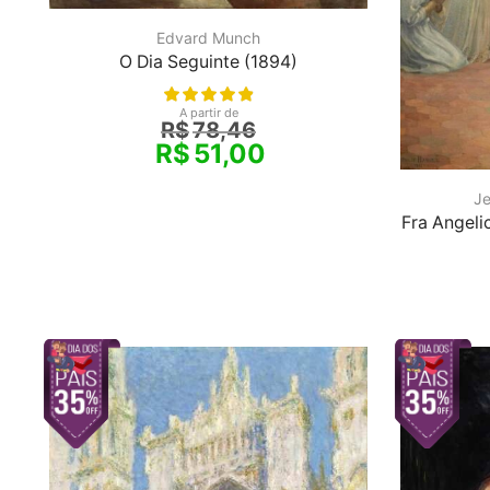
Edvard Munch
O Dia Seguinte (1894)
A partir de
R$
78,46
R$
51,00
Je
Fra Angeli