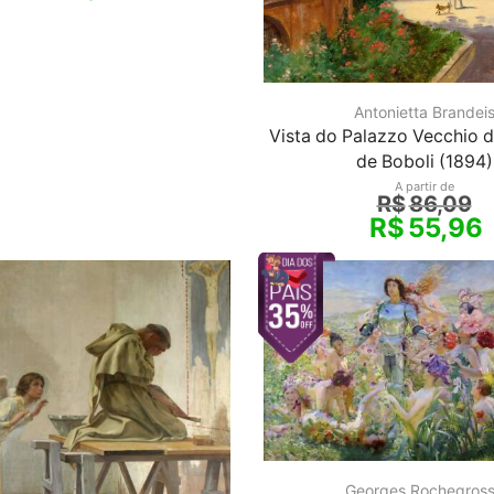
Antonietta Brandei
Vista do Palazzo Vecchio d
de Boboli (1894)
A partir de
R$
86,09
R$
55,96
Georges Rochegros