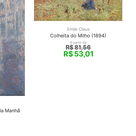
Emile Claus
Colheita do Milho (1894)
A partir de
R$
81,56
R$
53,01
 da Manhã