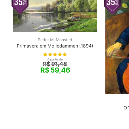
Peder M. Monsted
Primavera em Molledammen (1894)
A partir de
R$
91,48
R$
59,46
O 