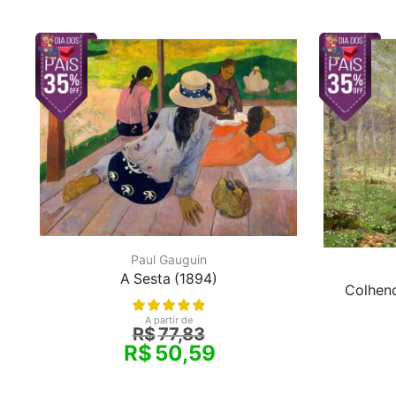
Paul Gauguin
A Sesta (1894)
Colhen
A partir de
R$
77,83
R$
50,59