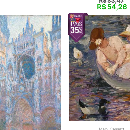
R$
83,47
R$
54,26
Mary Cassatt