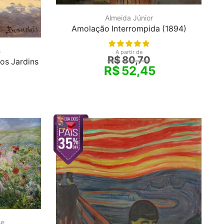
Almeida Júnior
Amolação Interrompida (1894)
s
A partir de
R$
80,70
os Jardins
R$
52,45
se