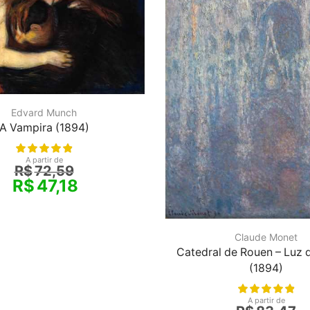
Edvard Munch
A Vampira (1894)
A partir de
R$
72,59
R$
47,18
Claude Monet
Catedral de Rouen – Luz
(1894)
A partir de