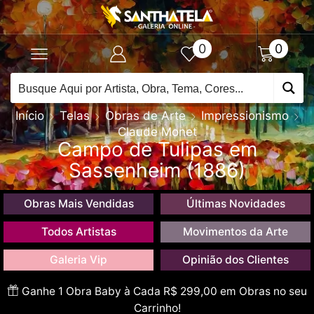
0
0
Início
Telas
Obras de Arte
Impressionismo
Claude Monet
Campo de Tulipas em
Sassenheim (1886)
Obras Mais Vendidas
Últimas Novidades
Todos Artistas
Movimentos da Arte
Galeria Vip
Opinião dos Clientes
Ganhe 1 Obra Baby à Cada R$ 299,00 em Obras no seu
Carrinho!