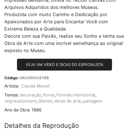
Arquivos Adquiridos dos melhores Museus.
Produzida com muito Carinho e Dedicação por
Apaixonados por Arte para Encantar Você com
Extrema Beleza e Qualidade.
Decore com sua Paixão, realize seu Sonho e tenha sua
Obra de Arte com uma incrível semelhança ao original
exposto no Museu.
VEJA UM VÍDEO E DICAS DO ESPECIALISTA
Código:
OACANV2479B
Artista:
Claude Monet
Temas:
decoração
,
flores
,
Formato Horizontal
,
impressionismo
,
Monet
,
obras de arte
,
paisagem
Ano da Obra:
1886
Detalhes da Reprodução