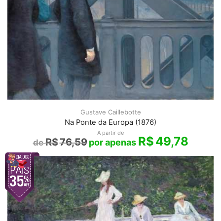
Gustave Caillebotte
Na Ponte da Europa (1876)
A partir de
R$
49,78
R$
76,59