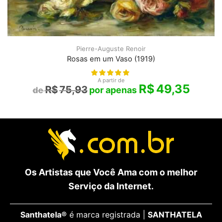
Pierre-Auguste Renoir
Rosas em um Vaso (1919)
A partir de
R$
49,35
R$
75,93
Os Artistas que Você Ama com o melhor
Serviço da Internet.
Santhatela®
é marca registrada |
SANTHATELA