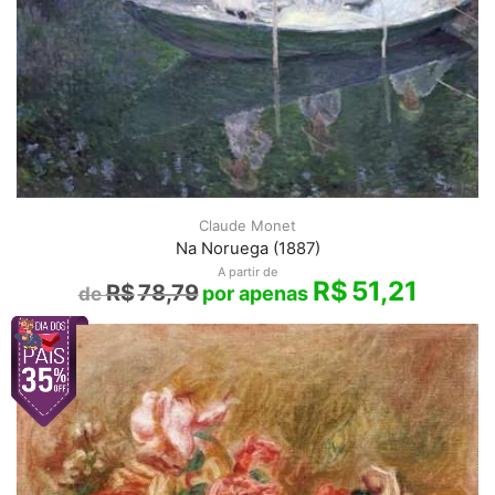
Claude Monet
Na Noruega (1887)
A partir de
R$
51,21
R$
78,79