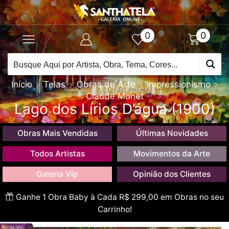
0
0
Início
Telas
Obras de Arte
Impressionismo
Claude Monet
Lago dos Lírios D’água (1900)
Obras Mais Vendidas
Últimas Novidades
Todos Artistas
Movimentos da Arte
Galeria Vip
Opinião dos Clientes
Ganhe 1 Obra Baby à Cada R$ 299,00 em Obras no seu
Carrinho!