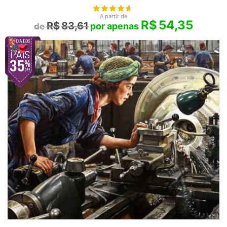
A partir de
R$
54,35
R$
83,61