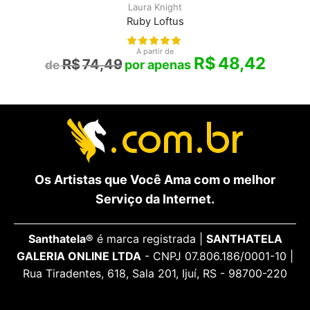
Laura Knight
Ruby Loftus
A partir de
R$
48,42
R$
74,49
Os Artistas que Você Ama com o melhor
Serviço da Internet.
Santhatela®
é marca registrada |
SANTHATELA
GALERIA ONLINE LTDA
- CNPJ 07.806.186/0001-10 |
Rua Tiradentes, 618, Sala 201, Ijuí, RS - 98700-220