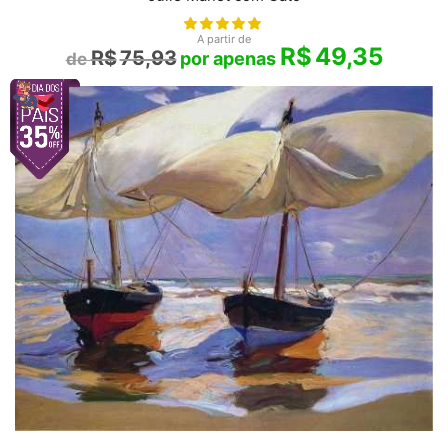
A partir de
R$
49,35
R$
75,93