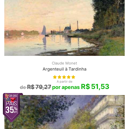
Claude Monet
Argenteuil à Tardinha
A partir de
R$
51,53
R$
79,27