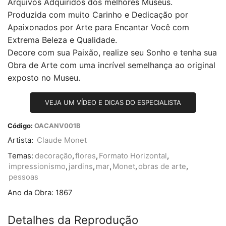
Arquivos Adquiridos dos melhores Museus.
Produzida com muito Carinho e Dedicação por
Apaixonados por Arte para Encantar Você com
Extrema Beleza e Qualidade.
Decore com sua Paixão, realize seu Sonho e tenha sua
Obra de Arte com uma incrível semelhança ao original
exposto no Museu.
VEJA UM VÍDEO E DICAS DO ESPECIALISTA
Código:
OACANV001B
Artista:
Claude Monet
Temas:
decoração
,
flores
,
Formato Horizontal
,
impressionismo
,
jardins
,
mar
,
Monet
,
obras de arte
,
pessoas
Ano da Obra:
1867
Detalhes da Reprodução