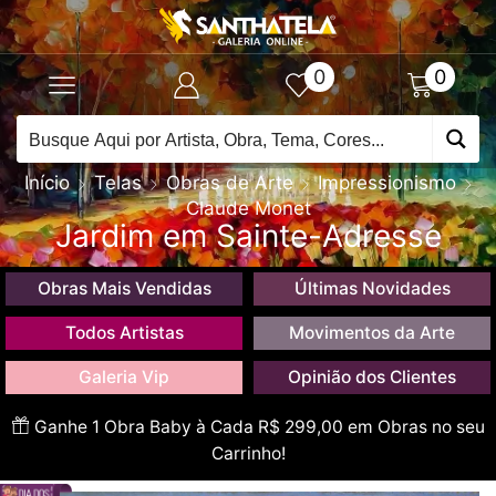
0
0
Início
Telas
Obras de Arte
Impressionismo
Claude Monet
Jardim em Sainte-Adresse
Obras Mais Vendidas
Últimas Novidades
Todos Artistas
Movimentos da Arte
Galeria Vip
Opinião dos Clientes
Ganhe 1 Obra Baby à Cada R$ 299,00 em Obras no seu
Carrinho!