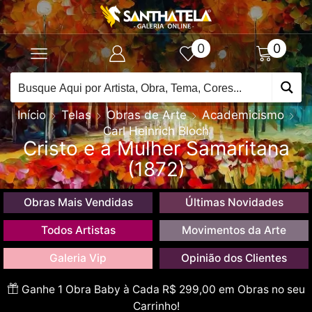
0
0
Início
Telas
Obras de Arte
Academicismo
Carl Heinrich Bloch
Cristo e a Mulher Samaritana
(1872)
Obras Mais Vendidas
Últimas Novidades
Todos Artistas
Movimentos da Arte
Galeria Vip
Opinião dos Clientes
Ganhe 1 Obra Baby à Cada R$ 299,00 em Obras no seu
Carrinho!