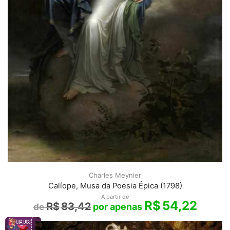
Charles Meynier
Calíope, Musa da Poesia Épica (1798)
A partir de
R$
54,22
R$
83,42