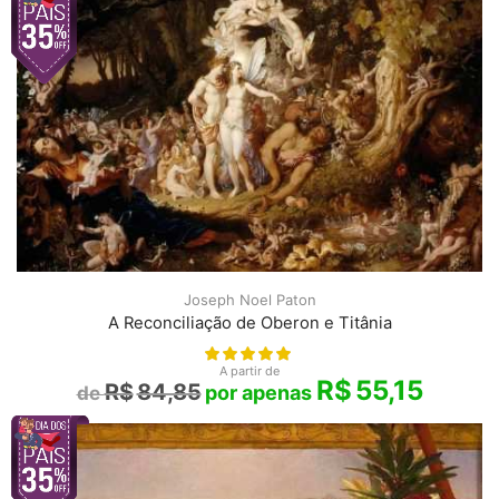
Joseph Noel Paton
A Reconciliação de Oberon e Titânia
A partir de
R$
55,15
R$
84,85