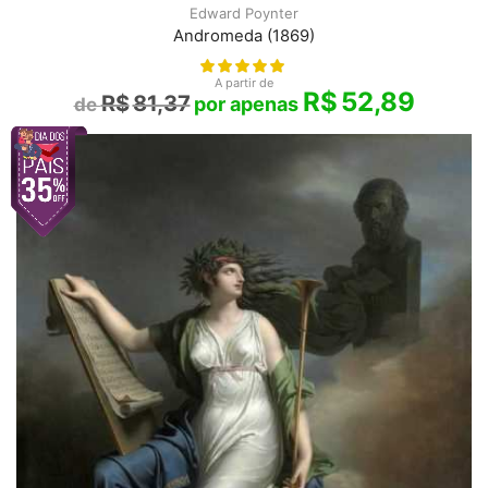
Edward Poynter
Andromeda (1869)
A partir de
R$
52,89
R$
81,37