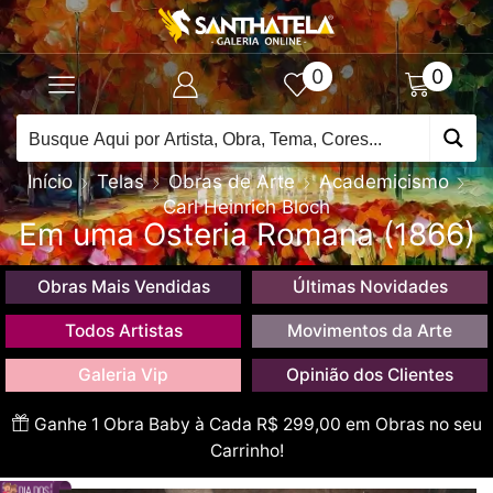
0
0
Início
Telas
Obras de Arte
Academicismo
Carl Heinrich Bloch
Em uma Osteria Romana (1866)
Obras Mais Vendidas
Últimas Novidades
Todos Artistas
Movimentos da Arte
Galeria Vip
Opinião dos Clientes
Ganhe 1 Obra Baby à Cada R$ 299,00 em Obras no seu
Carrinho!