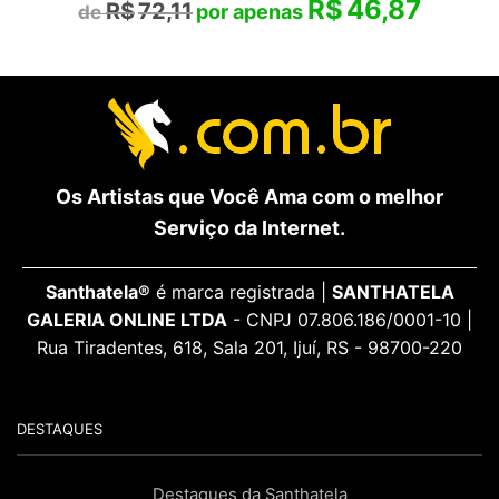
R$
46,87
R$
72,11
Os Artistas que Você Ama com o melhor
Serviço da Internet.
Santhatela®
é marca registrada |
SANTHATELA
GALERIA ONLINE LTDA
- CNPJ 07.806.186/0001-10 |
Rua Tiradentes, 618, Sala 201, Ijuí, RS - 98700-220
DESTAQUES
Destaques da Santhatela