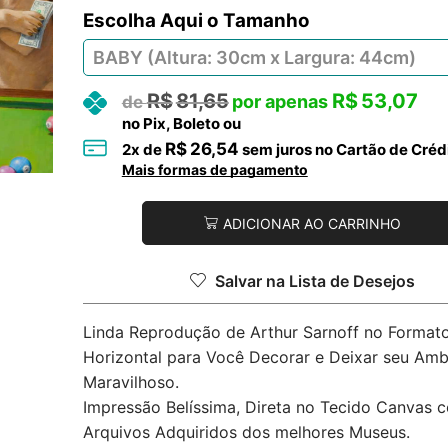
Tamanho
R$
81,65
R$
53,07
no Pix, Boleto ou
R$
26,54
2
x de
sem juros no Cartão de Créd
Mais formas de pagamento
ADICIONAR AO CARRINHO
Salvar na Lista de Desejos
Linda Reprodução de Arthur Sarnoff no Format
Horizontal para Você Decorar e Deixar seu Amb
Maravilhoso.
Impressão Belíssima, Direta no Tecido Canvas 
Arquivos Adquiridos dos melhores Museus.