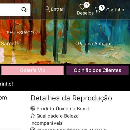
0
0
Entrar
Carrinho
Desejos
SEU ESPAÇO
 Sarnoff
Página Anterior
Galeria Vip
Opinião dos Clientes
rinho!
Detalhes da Reprodução
com
Produto Único no Brasil.
Qualidade e Beleza
Incomparáveis.