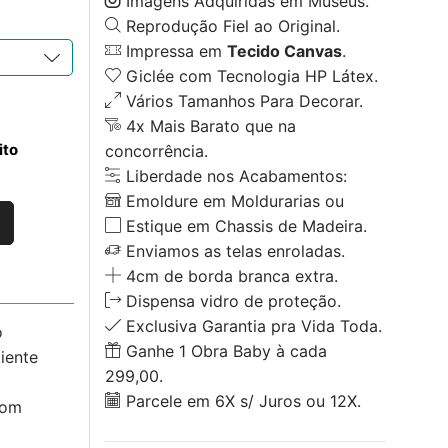
Imagens Adquiridas em Museus.
Reprodução Fiel ao Original.
Impressa em
Tecido Canvas
.
Giclée com Tecnologia HP Látex.
Vários Tamanhos Para Decorar.
4x Mais Barato que na
ito
concorrência.
Liberdade nos Acabamentos:
Emoldure em Moldurarias ou
Estique em Chassis de Madeira.
Enviamos as telas enroladas.
4cm de borda branca extra.
Dispensa vidro de proteção.
Exclusiva Garantia pra Vida Toda.
o
Ganhe 1 Obra Baby à cada
iente
299,00.
Parcele em 6X s/ Juros ou 12X.
com