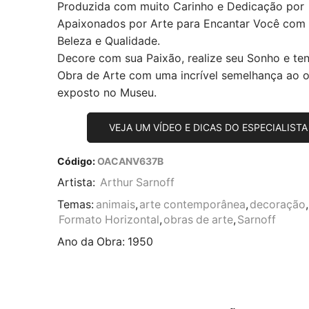
Produzida com muito Carinho e Dedicação por
Apaixonados por Arte para Encantar Você com
Beleza e Qualidade.
Decore com sua Paixão, realize seu Sonho e te
Obra de Arte com uma incrível semelhança ao or
exposto no Museu.
VEJA UM VÍDEO E DICAS DO ESPECIALISTA
Código:
OACANV637B
Artista:
Arthur Sarnoff
Temas:
animais
,
arte contemporânea
,
decoração
,
Formato Horizontal
,
obras de arte
,
Sarnoff
Ano da Obra:
1950