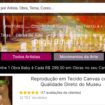
PINTORES
COMPRE POR TEMAS
SANTHATELA +
Telas
Obras de Arte
Arte Contemporânea
Arthur
Dog’s: Bilhar
Todos Artistas
Movimentos da Arte
he 1 Obra Baby à Cada R$ 299,00 em Obras no seu Car
Reprodução em Tecido Canvas 
Qualidade Direto do Museu
(
17
avaliações de clientes)
152
Vendidos