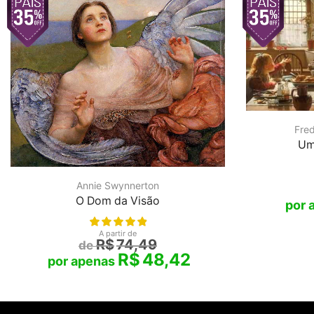
Fre
Um
Annie Swynnerton
O Dom da Visão
A partir de
R$
74,49
R$
48,42