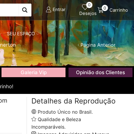
0
0
Entrar
Carrinho
Desejos
SEU ESPAÇO
nerton
Página Anterior
Galeria Vip
Opinião dos Clientes
rinho!
Detalhes da Reprodução
com
Produto Único no Brasil.
Qualidade e Beleza
Incomparáveis.