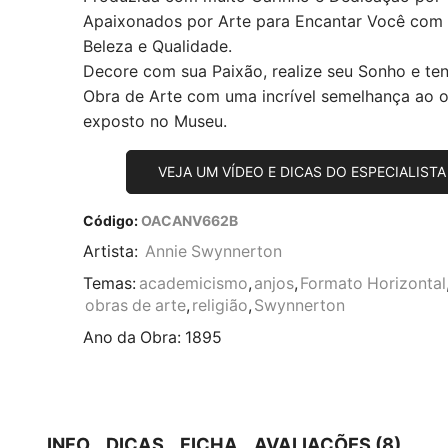
Apaixonados por Arte para Encantar Você com
Beleza e Qualidade.
Decore com sua Paixão, realize seu Sonho e te
Obra de Arte com uma incrível semelhança ao or
exposto no Museu.
VEJA UM VÍDEO E DICAS DO ESPECIALISTA
Código:
OACANV662B
Artista:
Annie Swynnerton
Temas:
academicismo
,
anjos
,
Formato Horizontal
obras de arte
,
religião
,
Swynnerton
Ano da Obra:
1895
INFO
DICAS
FICHA
AVALIAÇÕES (8)