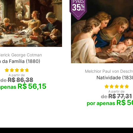
derick George Cotman
 da Família (1880)
Melchior Paul von Desc
A partir de
Natividade (183
R$
86,38
R$
56,15
A partir de
R$
77,31
R$
5