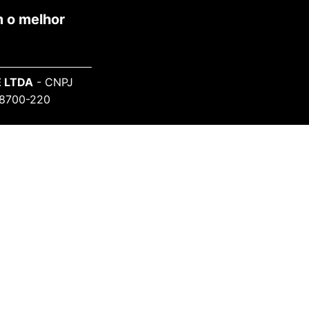
 o melhor
 LTDA
- CNPJ
 98700-220
SAIBA MAIS
Sobre o Projeto
Informe-se
Todos Artistas