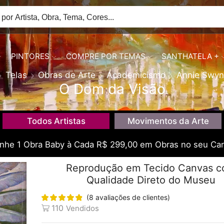
PINTORES
COMPRE POR TEMAS
SANTHATELA +
Telas
Obras de Arte
Academicismo
Annie Swyn
O Dom da Visão
Todos Artistas
Movimentos da Arte
he 1 Obra Baby à Cada R$ 299,00 em Obras no seu Car
Reprodução em Tecido Canvas 
Qualidade Direto do Museu
(
8
avaliações de clientes)
110
Vendidos