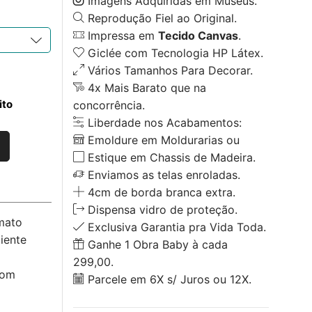
Imagens Adquiridas em Museus.
Reprodução Fiel ao Original.
Impressa em
Tecido Canvas
.
Giclée com Tecnologia HP Látex.
Vários Tamanhos Para Decorar.
4x Mais Barato que na
ito
concorrência.
Liberdade nos Acabamentos:
Emoldure em Moldurarias ou
Estique em Chassis de Madeira.
Enviamos as telas enroladas.
4cm de borda branca extra.
Dispensa vidro de proteção.
mato
Exclusiva Garantia pra Vida Toda.
iente
Ganhe 1 Obra Baby à cada
299,00.
com
Parcele em 6X s/ Juros ou 12X.