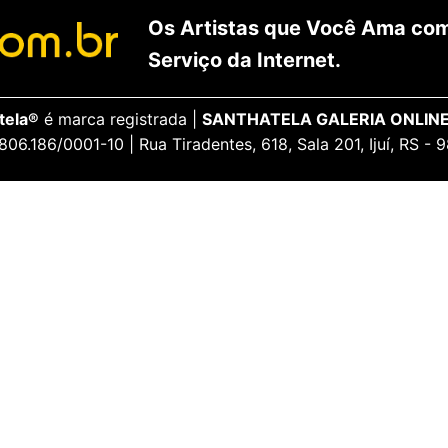
Os Artistas que Você Ama com
Serviço da Internet.
tela®
é marca registrada |
SANTHATELA GALERIA ONLINE
806.186/0001-10 | Rua Tiradentes, 618, Sala 201, Ijuí, RS -
ENCANTE-SE
ua Conta
Galeria Vip
idos
Opiniões Apaixonadas
thatela
Redes Sociais