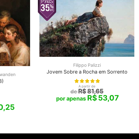
Filippo Palizzi
Jovem Sobre a Rocha em Sorrento
hwanden
8)
A partir de
R$
81,65
R$
53,07
0,25