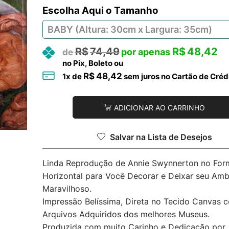
Tamanho
R$
74,49
R$
48,42
no Pix, Boleto ou
R$
48,42
1
x de
sem juros no Cartão de Créd
ADICIONAR AO CARRINHO
Salvar na Lista de Desejos
Linda Reprodução de Annie Swynnerton no For
Horizontal para Você Decorar e Deixar seu Amb
Maravilhoso.
Impressão Belíssima, Direta no Tecido Canvas 
Arquivos Adquiridos dos melhores Museus.
Produzida com muito Carinho e Dedicação por