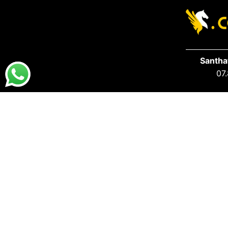
Santha
07.
DESTAQUES
PRA VOCÊ
Destaques da Santhatela
Acesse s
Nossos Best Sellers
Seus Ped
Últimos Lançamentos
S.A.C San