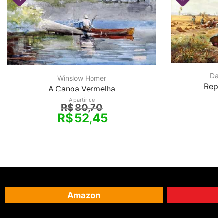
Da
Winslow Homer
Rep
A Canoa Vermelha
A partir de
R$
80,70
R$
52,45
Amazon