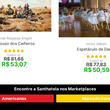
niel Ridgway Knight
ouso dos Ceifeiros
Victor Gilbert
Espetáculo de Da
A partir de
R$
81,65
A partir de
R$
53,07
R$
77,83
R$
50,59
Encontre a Santhatela nos Marketplaces
Americanas
Mercado livre