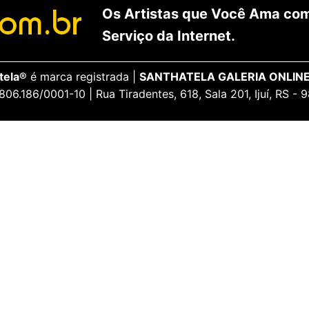
Os Artistas que Você Ama com
Serviço da Internet.
tela®
é marca registrada |
SANTHATELA GALERIA ONLINE
806.186/0001-10 | Rua Tiradentes, 618, Sala 201, Ijuí, RS -
ENCANTE-SE
ua Conta
Galeria Vip
idos
Opiniões Apaixonadas
thatela
Redes Sociais
Formas de pagamento a