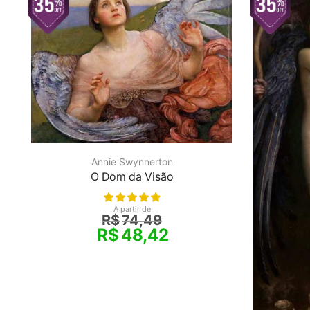
Annie Swynnerton
O Dom da Visão
A partir de
R$
74,49
R$
48,42