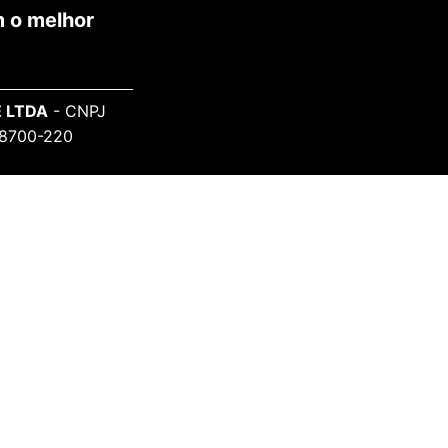
 o melhor
 LTDA
- CNPJ
 98700-220
SAIBA MAIS
Sobre o Projeto
Informe-se
Todos Artistas
ceitas: cartões de crédito (MasterCard, Visa, Elo,