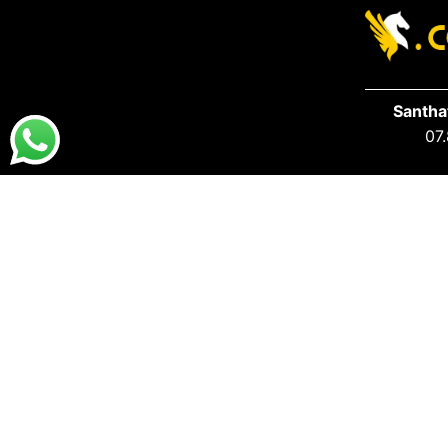
Santha
07.
DESTAQUES
PRA VOCÊ
Destaques da Santhatela
Acesse s
Nossos Best Sellers
Seus Ped
Últimos Lançamentos
S.A.C San
SAC:
atendimento@santhatela.com.br