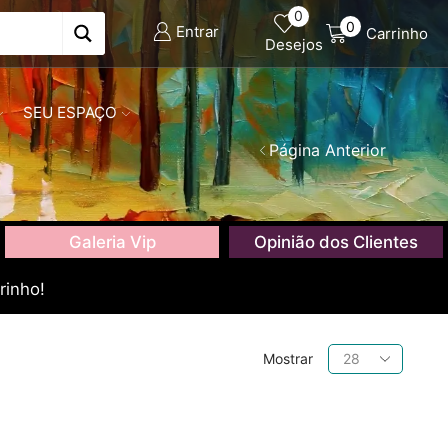
0
0
Entrar
Carrinho
Desejos
SEU ESPAÇO
Página Anterior
Galeria Vip
Opinião dos Clientes
rinho!
Produtos
Mostrar
por
página