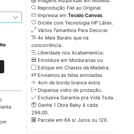
Imagens Adquiridas em Museus.
Reprodução Fiel ao Original.
Impressa em
Tecido Canvas
.
Giclée com Tecnologia HP Látex.
Vários Tamanhos Para Decorar.
4x Mais Barato que na
ito
concorrência.
Liberdade nos Acabamentos:
Emoldure em Moldurarias ou
Estique em Chassis de Madeira.
Enviamos as telas enroladas.
4cm de borda branca extra.
Dispensa vidro de proteção.
Exclusiva Garantia pra Vida Toda.
o
Ganhe 1 Obra Baby à cada
iente
299,00.
Parcele em 6X s/ Juros ou 12X.
com