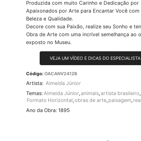
Produzida com muito Carinho e Dedicação por
Apaixonados por Arte para Encantar Você com
Beleza e Qualidade.
Decore com sua Paixão, realize seu Sonho e te
Obra de Arte com uma incrível semelhança ao or
exposto no Museu.
VEJA UM VÍDEO E DICAS DO ESPECIALISTA
Código:
OACANV2412B
Artista:
Almeida Júnior
Temas:
Almeida Júnior
,
animais
,
artista brasileiro
,
Formato Horizontal
,
obras de arte
,
paisagem
,
rea
Ano da Obra:
1895