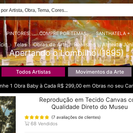
PINTORES
COMPRE POR TEMAS
SANTHATELA +
ício
Telas
Obras de Arte
Realismo
Almeida Júni
Apertando o Lombilho (1895)
Todos Artistas
Movimentos da Arte
he 1 Obra Baby à Cada R$ 299,00 em Obras no seu Car
Reprodução em Tecido Canvas 
Qualidade Direto do Museu
(
7
avaliações de clientes)
68
Vendidos