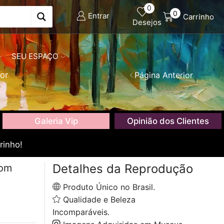
0
0
Entrar
Carrinho
Desejos
SEU ESPAÇO
or
Página Anterior
Galeria Vip
Opinião dos Clientes
rinho!
Detalhes da Reprodução
com
Produto Único no Brasil.
Qualidade e Beleza
Incomparáveis.