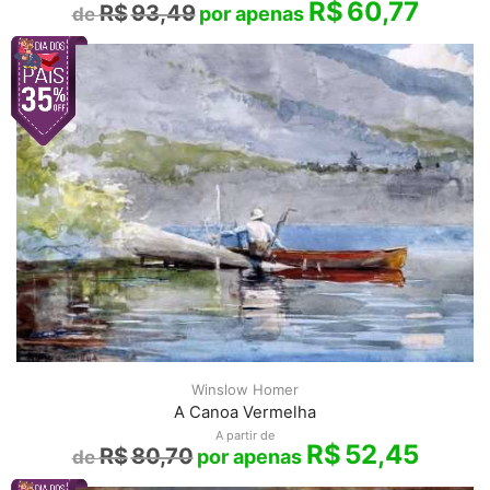
R$
60,77
R$
93,49
Winslow Homer
A Canoa Vermelha
A partir de
R$
52,45
R$
80,70