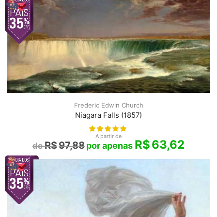
Frederic Edwin Church
Niagara Falls (1857)
A partir de
R$
63,62
R$
97,88