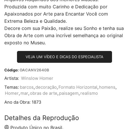
Produzida com muito Carinho e Dedicação por
Apaixonados por Arte para Encantar Você com
Extrema Beleza e Qualidade.
Decore com sua Paixão, realize seu Sonho e tenha sua
Obra de Arte com uma incrível semelhança ao original
exposto no Museu.
VEJA UM VÍDEO E DICAS DO ESPECIALISTA
Código:
OACANV2640B
Artista:
Winslow Homer
Temas:
barcos
,
decoração
,
Formato Horizontal
,
homens
,
Homer
,
mar
,
obras de arte
,
paisagem
,
realismo
Ano da Obra:
1873
Detalhes da Reprodução
Produto Único no Brasil.