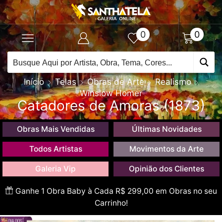
0
0
Início
Telas
Obras de Arte
Realismo
Winslow Homer
Catadores de Amoras (1873)
Obras Mais Vendidas
Últimas Novidades
Todos Artistas
Movimentos da Arte
Galeria Vip
Opinião dos Clientes
Ganhe 1 Obra Baby à Cada R$ 299,00 em Obras no seu
Carrinho!