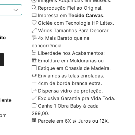
Imagens Adquiridas em Museus.
Reprodução Fiel ao Original.
Impressa em
Tecido Canvas
.
Giclée com Tecnologia HP Látex.
Vários Tamanhos Para Decorar.
ito
4x Mais Barato que na
concorrência.
Liberdade nos Acabamentos:
Emoldure em Moldurarias ou
Estique em Chassis de Madeira.
Enviamos as telas enroladas.
4cm de borda branca extra.
Dispensa vidro de proteção.
o
Exclusiva Garantia pra Vida Toda.
iente
Ganhe 1 Obra Baby à cada
299,00.
com
Parcele em 6X s/ Juros ou 12X.