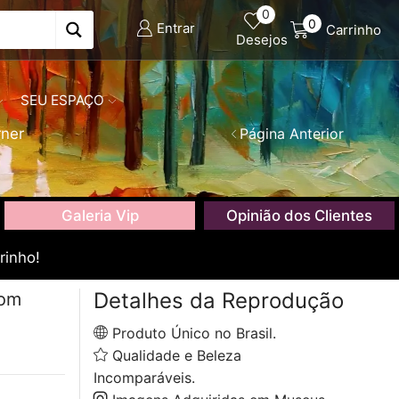
0
0
Entrar
Carrinho
Desejos
SEU ESPAÇO
rner
Página Anterior
Galeria Vip
Opinião dos Clientes
rinho!
Detalhes da Reprodução
com
Produto Único no Brasil.
Qualidade e Beleza
Incomparáveis.