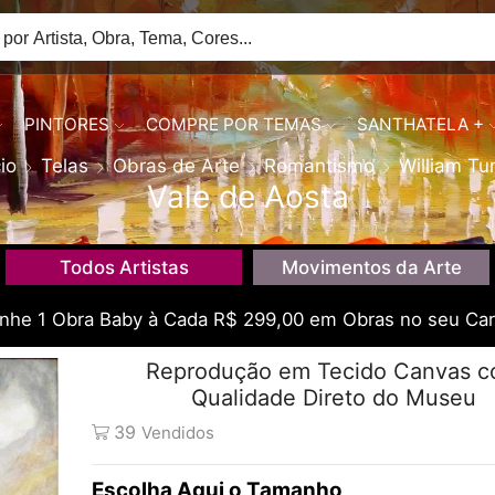
PINTORES
COMPRE POR TEMAS
SANTHATELA +
cio
Telas
Obras de Arte
Romantismo
William Tu
Vale de Aosta
Todos Artistas
Movimentos da Arte
he 1 Obra Baby à Cada R$ 299,00 em Obras no seu Car
Reprodução em Tecido Canvas 
Qualidade Direto do Museu
39
Vendidos
Tamanho