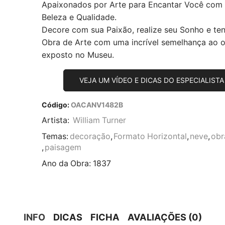
Apaixonados por Arte para Encantar Você com
Beleza e Qualidade.
Decore com sua Paixão, realize seu Sonho e te
Obra de Arte com uma incrível semelhança ao or
exposto no Museu.
VEJA UM VÍDEO E DICAS DO ESPECIALISTA
Código:
OACANV1482B
Artista:
William Turner
Temas:
decoração
,
Formato Horizontal
,
neve
,
obr
,
paisagem
Ano da Obra:
1837
INFO
DICAS
FICHA
AVALIAÇÕES (0)