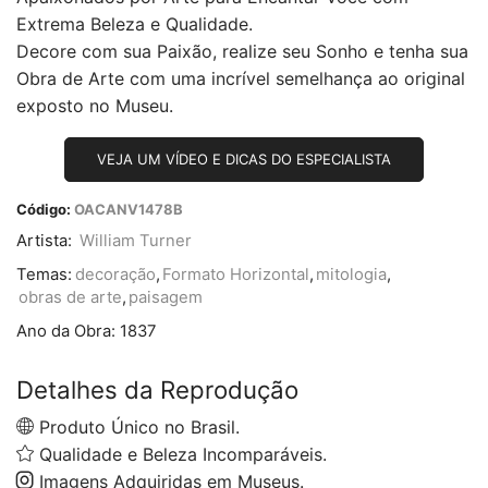
Extrema Beleza e Qualidade.
Decore com sua Paixão, realize seu Sonho e tenha sua
Obra de Arte com uma incrível semelhança ao original
exposto no Museu.
VEJA UM VÍDEO E DICAS DO ESPECIALISTA
Código:
OACANV1478B
Artista:
William Turner
Temas:
decoração
,
Formato Horizontal
,
mitologia
,
obras de arte
,
paisagem
Ano da Obra:
1837
Detalhes da Reprodução
Produto Único no Brasil.
Qualidade e Beleza Incomparáveis.
Imagens Adquiridas em Museus.