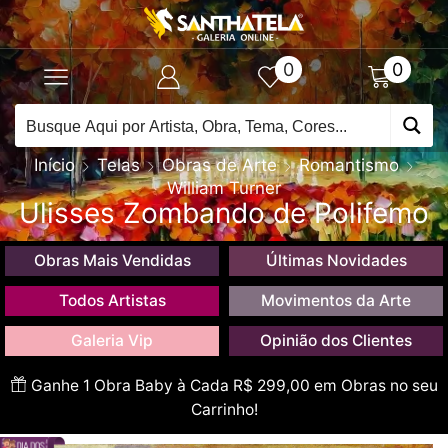
0
0
Início
Telas
Obras de Arte
Romantismo
William Turner
Ulisses Zombando de Polifemo
Obras Mais Vendidas
Últimas Novidades
Todos Artistas
Movimentos da Arte
Galeria Vip
Opinião dos Clientes
Ganhe 1 Obra Baby à Cada R$ 299,00 em Obras no seu
Carrinho!