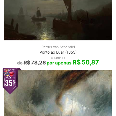
Petrus van Schendel
Porto ao Luar (1855)
A partir de
R$
50,87
R$
78,26