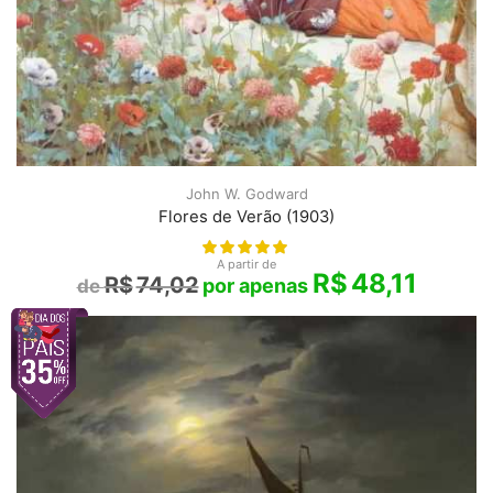
John W. Godward
Flores de Verão (1903)
A partir de
R$
48,11
R$
74,02