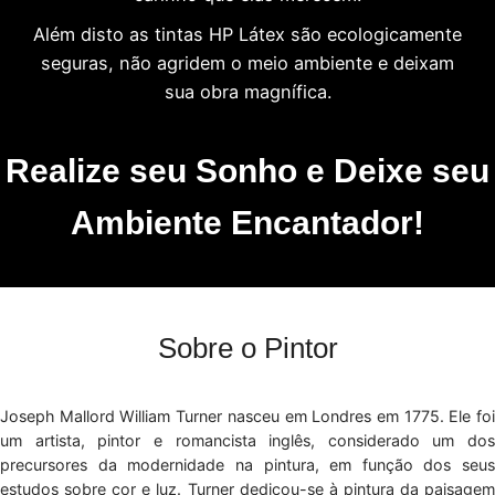
Além disto as tintas HP Látex são ecologicamente
seguras, não agridem o meio ambiente e deixam
sua obra magnífica.
Realize seu Sonho e Deixe seu
Ambiente Encantador!
Sobre o Pintor
Joseph Mallord William Turner nasceu em Londres em 1775. Ele foi
um artista, pintor e romancista inglês, considerado um dos
precursores da modernidade na pintura, em função dos seus
estudos sobre cor e luz. Turner dedicou-se à pintura da paisagem