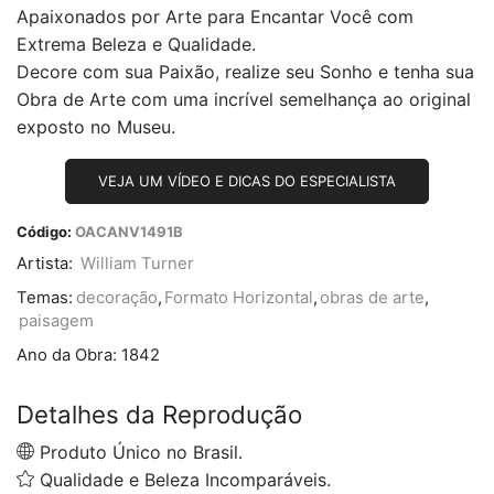
Apaixonados por Arte para Encantar Você com
Extrema Beleza e Qualidade.
Decore com sua Paixão, realize seu Sonho e tenha sua
Obra de Arte com uma incrível semelhança ao original
exposto no Museu.
VEJA UM VÍDEO E DICAS DO ESPECIALISTA
Código:
OACANV1491B
Artista:
William Turner
Temas:
decoração
,
Formato Horizontal
,
obras de arte
,
paisagem
Ano da Obra:
1842
Detalhes da Reprodução
Produto Único no Brasil.
Qualidade e Beleza Incomparáveis.