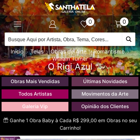
0
0
Início
Telas
Obras de Arte
Romantismo
William Turner
O Rigi Azul
Obras Mais Vendidas
Últimas Novidades
Todos Artistas
Movimentos da Arte
Galeria Vip
Opinião dos Clientes
Ganhe 1 Obra Baby à Cada R$ 299,00 em Obras no seu
Carrinho!