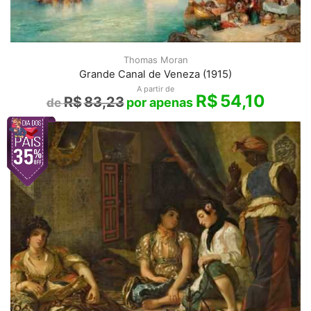
Thomas Moran
Grande Canal de Veneza (1915)
A partir de
R$
54,10
R$
83,23