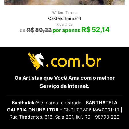
William Turner
Castelo Barnard
A partir de
R$
52,14
R$
80,22
Os Artistas que Você Ama com o melhor
Serviço da Internet.
Santhatela®
é marca registrada |
SANTHATELA
GALERIA ONLINE LTDA
- CNPJ 07.806.186/0001-10 |
Rua Tiradentes, 618, Sala 201, Ijuí, RS - 98700-220