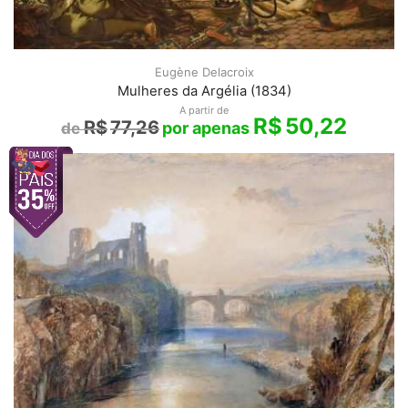
Eugène Delacroix
Mulheres da Argélia (1834)
A partir de
R$
50,22
R$
77,26