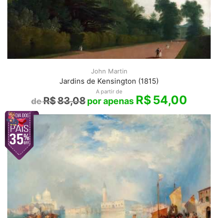
John Martin
Jardins de Kensington (1815)
A partir de
R$
54,00
R$
83,08