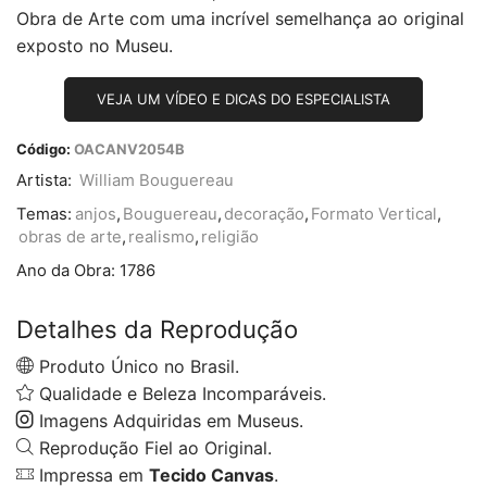
Obra de Arte com uma incrível semelhança ao original
exposto no Museu.
VEJA UM VÍDEO E DICAS DO ESPECIALISTA
Código:
OACANV2054B
Artista:
William Bouguereau
Temas:
anjos
,
Bouguereau
,
decoração
,
Formato Vertical
,
obras de arte
,
realismo
,
religião
Ano da Obra:
1786
Detalhes da Reprodução
Produto Único no Brasil.
Qualidade e Beleza Incomparáveis.
Imagens Adquiridas em Museus.
Reprodução Fiel ao Original.
Impressa em
Tecido Canvas
.