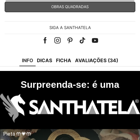
OBRAS QUADRADAS
SIGA A SANTHATELA
Facebook
Instagram
Pinterest
Tik-
Youtube
tok
INFO
DICAS
FICHA
AVALIAÇÕES (34)
Surpreenda-se: é uma
Pietá 🤲💗🤲