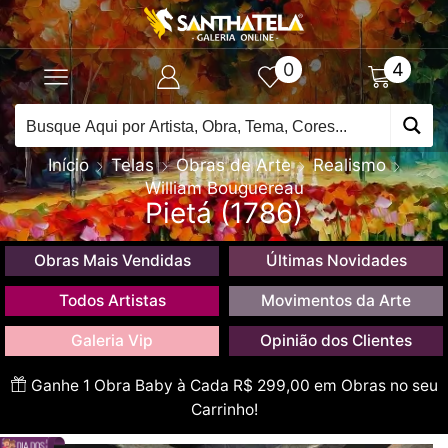
0
4
Início
Telas
Obras de Arte
Realismo
William Bouguereau
Pietá (1786)
Obras Mais Vendidas
Últimas Novidades
Todos Artistas
Movimentos da Arte
Galeria Vip
Opinião dos Clientes
Ganhe 1 Obra Baby à Cada R$ 299,00 em Obras no seu
Carrinho!