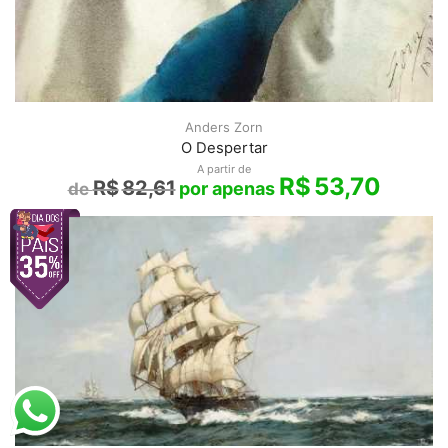
Anders Zorn
O Despertar
A partir de
R$
53,70
R$
82,61