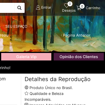
0
0
Entrar
Carrinho
Desejos
SEU ESPAÇO
ereau
Página Anterior
Galeria Vip
Opinião dos Clientes
rinho!
Detalhes da Reprodução
com
Produto Único no Brasil.
Qualidade e Beleza
Incomparáveis.