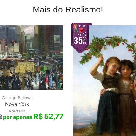
Mais do Realismo!
George Bellows
Nova York
A partir de
R$
52,77
8