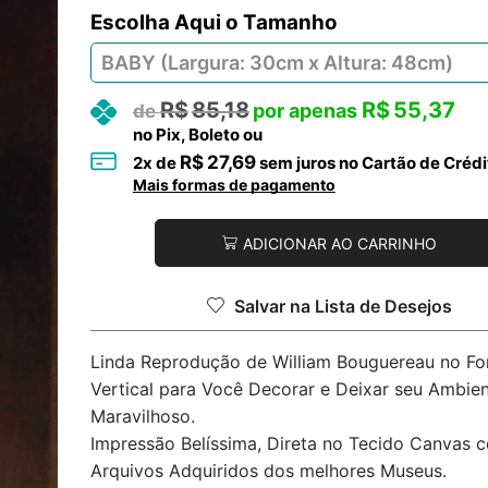
Tamanho
R$
85,18
R$
55,37
no Pix, Boleto ou
R$
27,69
2
x de
sem juros no Cartão de Crédi
Mais formas de pagamento
ADICIONAR AO CARRINHO
Salvar na Lista de Desejos
Linda Reprodução de William Bouguereau no F
Vertical para Você Decorar e Deixar seu Ambie
Maravilhoso.
Impressão Belíssima, Direta no Tecido Canvas 
Arquivos Adquiridos dos melhores Museus.