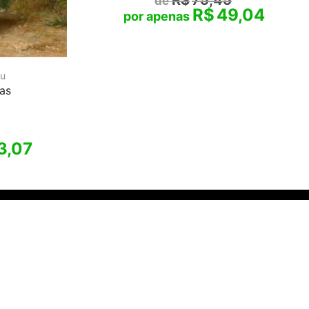
R$
49,04
au
as
3,07
 o melhor
 LTDA
- CNPJ
 98700-220