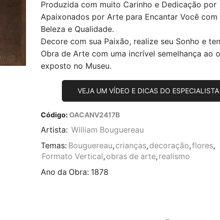
Produzida com muito Carinho e Dedicação por
Apaixonados por Arte para Encantar Você com
Beleza e Qualidade.
Decore com sua Paixão, realize seu Sonho e te
Obra de Arte com uma incrível semelhança ao or
exposto no Museu.
VEJA UM VÍDEO E DICAS DO ESPECIALISTA
Código:
OACANV2417B
Artista:
William Bouguereau
Temas:
Bouguereau
,
crianças
,
decoração
,
flores
,
Formato Vertical
,
obras de arte
,
realismo
Ano da Obra:
1878