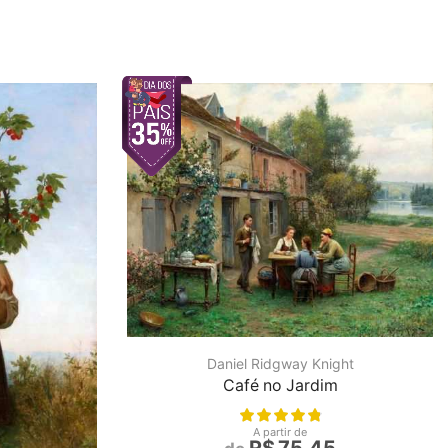
Daniel Ridgway Knight
Café no Jardim
A partir de
R$
75,45