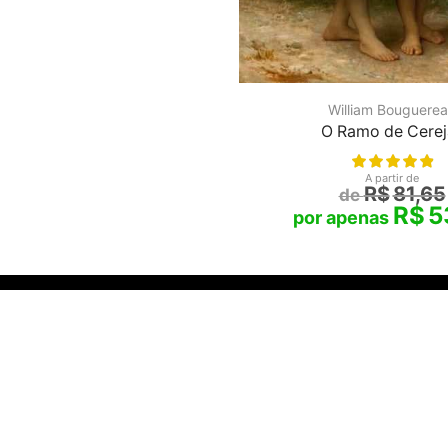
William Bouguere
O Ramo de Cerej
A partir de
R$
81,65
R$
5
Os Artistas que Você Ama com
Serviço da Internet.
tela®
é marca registrada |
SANTHATELA GALERIA ONLINE
806.186/0001-10 | Rua Tiradentes, 618, Sala 201, Ijuí, RS -