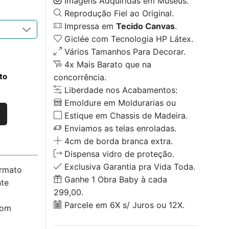
Imagens Adquiridas em Museus.
Reprodução Fiel ao Original.
Impressa em
Tecido Canvas
.
Giclée com Tecnologia HP Látex.
Vários Tamanhos Para Decorar.
4x Mais Barato que na
to
concorrência.
Liberdade nos Acabamentos:
Emoldure em Moldurarias ou
Estique em Chassis de Madeira.
Enviamos as telas enroladas.
4cm de borda branca extra.
Dispensa vidro de proteção.
Exclusiva Garantia pra Vida Toda.
ormato
Ganhe 1 Obra Baby à cada
nte
299,00.
Parcele em 6X s/ Juros ou 12X.
com