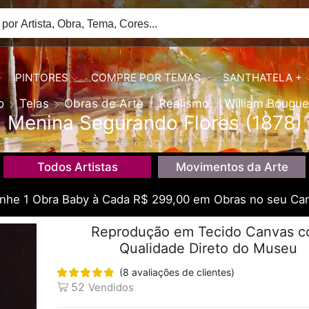
PINTORES
COMPRE POR TEMAS
SANTHATELA +
o
Telas
Obras de Arte
Realismo
William Bougu
Menina Segurando Flores (1878)
Todos Artistas
Movimentos da Arte
he 1 Obra Baby à Cada R$ 299,00 em Obras no seu Car
Reprodução em Tecido Canvas 
Qualidade Direto do Museu
(
8
avaliações de clientes)
52
Vendidos