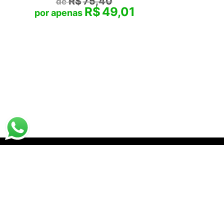
R$
75,40
R$
49,01
Santha
07.