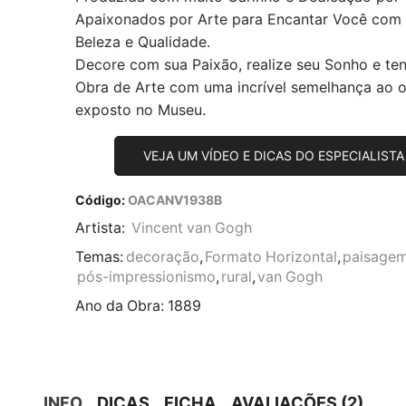
Apaixonados por Arte para Encantar Você com
Beleza e Qualidade.
Decore com sua Paixão, realize seu Sonho e te
Obra de Arte com uma incrível semelhança ao or
exposto no Museu.
VEJA UM VÍDEO E DICAS DO ESPECIALISTA
Código:
OACANV1938B
Artista:
Vincent van Gogh
Temas:
decoração
,
Formato Horizontal
,
paisage
pós-impressionismo
,
rural
,
van Gogh
Ano da Obra:
1889
INFO
DICAS
FICHA
AVALIAÇÕES (2)