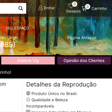
0
0
Entrar
Carrinho
Desejos
SEU ESPAÇO
van Gogh
Página Anterior
1889)
Galeria Vip
Opinião dos Clientes
rinho!
Detalhes da Reprodução
com
Produto Único no Brasil.
Qualidade e Beleza
Incomparáveis.