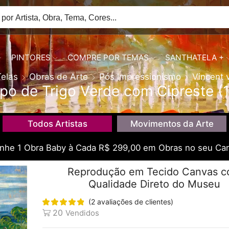
PINTORES
COMPRE POR TEMAS
SANTHATELA +
Telas
Obras de Arte
Pós Impressionismo
Vincent 
o de Trigo Verde com Cipreste (
Todos Artistas
Movimentos da Arte
he 1 Obra Baby à Cada R$ 299,00 em Obras no seu Car
Reprodução em Tecido Canvas 
Qualidade Direto do Museu
(
2
avaliações de clientes)
20
Vendidos