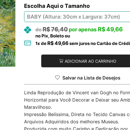
Tamanho
R$
76,40
R$
49,66
no Pix, Boleto ou
R$
49,66
1
x de
sem juros no Cartão de Crédi
ADICIONAR AO CARRINHO
Salvar na Lista de Desejos
Linda Reprodução de Vincent van Gogh no For
Horizontal para Você Decorar e Deixar seu Amb
Maravilhoso.
Impressão Belíssima, Direta no Tecido Canvas 
Arquivos Adquiridos dos melhores Museus.
Produzida com muito Carinho e Dedicação por