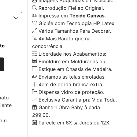
Imagens Adquiridas em Museus.
Reprodução Fiel ao Original.
Impressa em
Tecido Canvas
.
Giclée com Tecnologia HP Látex.
Vários Tamanhos Para Decorar.
4x Mais Barato que na
to
concorrência.
Liberdade nos Acabamentos:
Emoldure em Moldurarias ou
Estique em Chassis de Madeira.
Enviamos as telas enroladas.
4cm de borda branca extra.
Dispensa vidro de proteção.
mato
Exclusiva Garantia pra Vida Toda.
iente
Ganhe 1 Obra Baby à cada
299,00.
com
Parcele em 6X s/ Juros ou 12X.