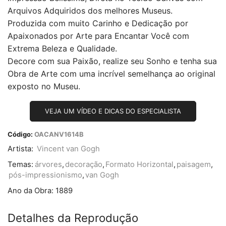
Arquivos Adquiridos dos melhores Museus.
Produzida com muito Carinho e Dedicação por
Apaixonados por Arte para Encantar Você com
Extrema Beleza e Qualidade.
Decore com sua Paixão, realize seu Sonho e tenha sua
Obra de Arte com uma incrível semelhança ao original
exposto no Museu.
VEJA UM VÍDEO E DICAS DO ESPECIALISTA
Código:
OACANV1614B
Artista:
Vincent van Gogh
Temas:
árvores
,
decoração
,
Formato Horizontal
,
paisagem
,
pós-impressionismo
,
van Gogh
Ano da Obra:
1889
Detalhes da Reprodução