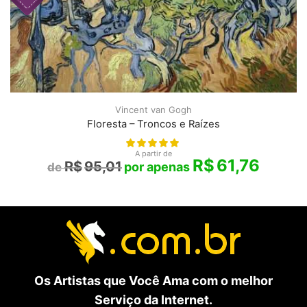
Vincent van Gogh
Floresta – Troncos e Raízes
A partir de
R$
61,76
R$
95,01
Os Artistas que Você Ama com o melhor
Serviço da Internet.