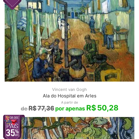
Vincent van Gogh
Ala do Hospital em Arles
A partir de
R$
50,28
R$
77,36