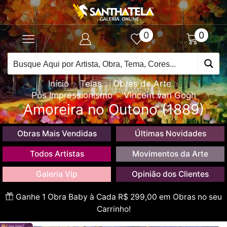
0
0
Início
Telas
Obras de Arte
Pós Impressionismo
Vincent van Gogh
Amoreira no Outono (1889)
Obras Mais Vendidas
Últimas Novidades
Todos Artistas
Movimentos da Arte
Galeria Vip
Opinião dos Clientes
Ganhe 1 Obra Baby à Cada R$ 299,00 em Obras no seu
Carrinho!