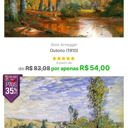
Alois Arnegger
Outono (1910)
A partir de
R$
54,00
R$
83,08