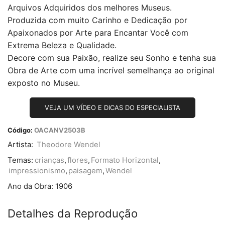
Arquivos Adquiridos dos melhores Museus.
Produzida com muito Carinho e Dedicação por
Apaixonados por Arte para Encantar Você com
Extrema Beleza e Qualidade.
Decore com sua Paixão, realize seu Sonho e tenha sua
Obra de Arte com uma incrível semelhança ao original
exposto no Museu.
VEJA UM VÍDEO E DICAS DO ESPECIALISTA
Código:
OACANV2503B
Artista:
Theodore Wendel
Temas:
crianças
,
flores
,
Formato Horizontal
,
impressionismo
,
paisagem
,
Wendel
Ano da Obra:
1906
Detalhes da Reprodução