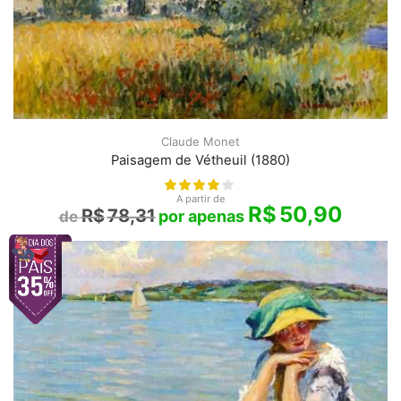
Claude Monet
Paisagem de Vétheuil (1880)
A partir de
R$
50,90
R$
78,31