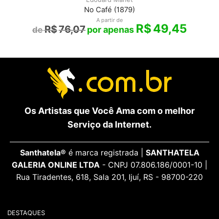
No Café (1879)
A partir de
R$
49,45
R$
76,07
Os Artistas que Você Ama com o melhor
Serviço da Internet.
Santhatela®
é marca registrada |
SANTHATELA
GALERIA ONLINE LTDA
- CNPJ 07.806.186/0001-10 |
Rua Tiradentes, 618, Sala 201, Ijuí, RS - 98700-220
DESTAQUES