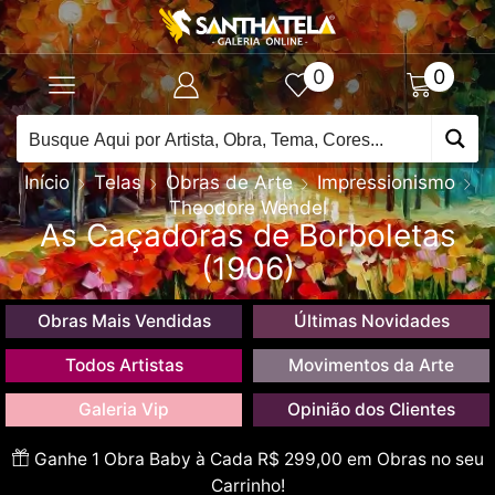
0
0
Início
Telas
Obras de Arte
Impressionismo
Theodore Wendel
As Caçadoras de Borboletas
(1906)
Obras Mais Vendidas
Últimas Novidades
Todos Artistas
Movimentos da Arte
Galeria Vip
Opinião dos Clientes
Ganhe 1 Obra Baby à Cada R$ 299,00 em Obras no seu
Carrinho!