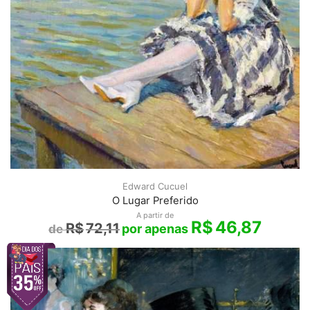
Edward Cucuel
O Lugar Preferido
A partir de
R$
46,87
R$
72,11