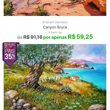
Graham Gercken
Canyon Bryce
A partir de
R$
59,25
R$
91,16