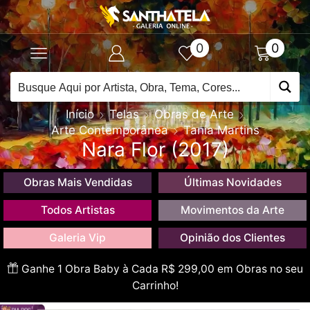
0
0
Início
Telas
Obras de Arte
Arte Contemporânea
Tania Martins
Nara Flor (2017)
Obras Mais Vendidas
Últimas Novidades
Todos Artistas
Movimentos da Arte
Galeria Vip
Opinião dos Clientes
Ganhe 1 Obra Baby à Cada R$ 299,00 em Obras no seu
Carrinho!