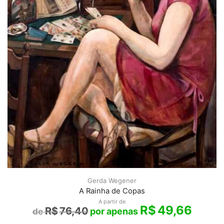
Gerda Wegener
A Rainha de Copas
A partir de
R$
49,66
R$
76,40