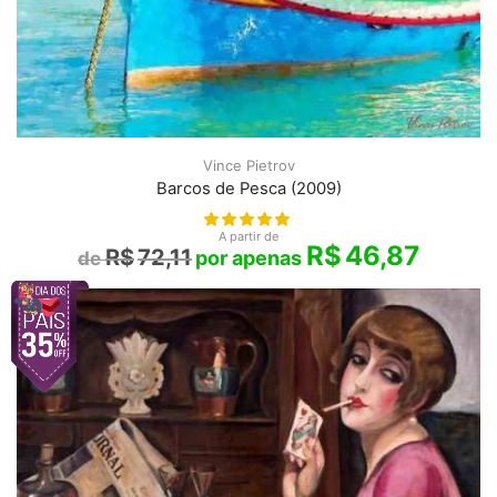
Vince Pietrov
Barcos de Pesca (2009)
A partir de
R$
46,87
R$
72,11