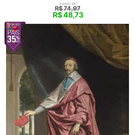
A partir de
R$
74,97
R$
48,73