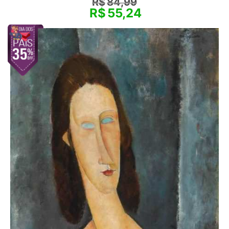
R$
84,99
R$
55,24