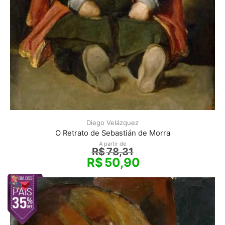
Diego Velázquez
O Retrato de Sebastián de Morra
A partir de
R$
78,31
R$
50,90