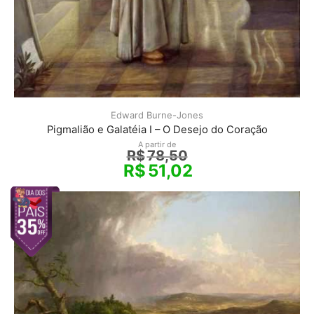
Edward Burne-Jones
Pigmalião e Galatéia I – O Desejo do Coração
A partir de
R$
78,50
R$
51,02