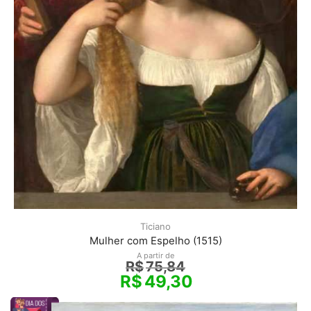
Ticiano
Mulher com Espelho (1515)
A partir de
R$
75,84
R$
49,30