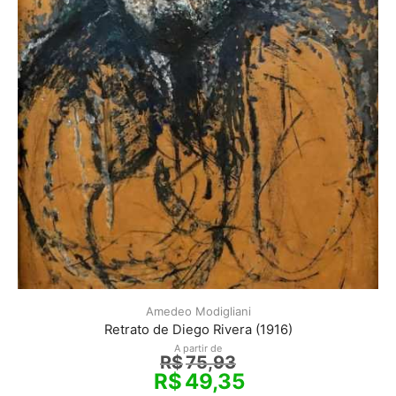
Amedeo Modigliani
Retrato de Diego Rivera (1916)
A partir de
R$
75,93
R$
49,35