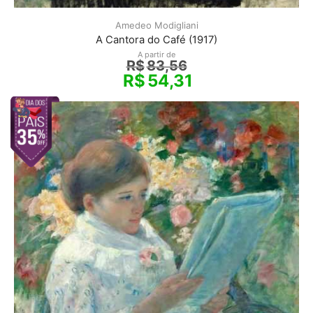
Amedeo Modigliani
A Cantora do Café (1917)
A partir de
R$
83,56
R$
54,31