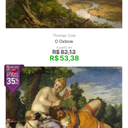
Thomas Cole
O Oxbow
A partir de
R$
82,13
R$
53,38