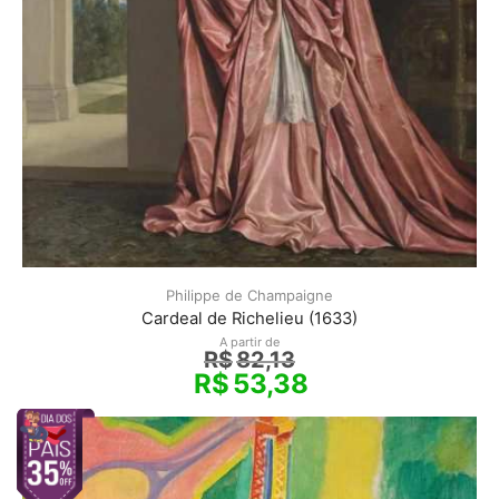
Philippe de Champaigne
Cardeal de Richelieu (1633)
A partir de
R$
82,13
R$
53,38