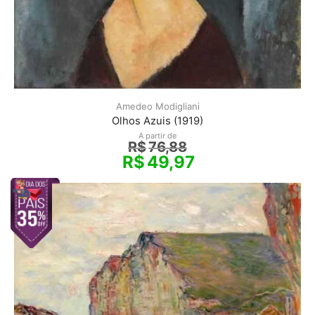
Amedeo Modigliani
Olhos Azuis (1919)
A partir de
R$
76,88
R$
49,97