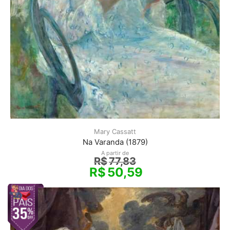
Mary Cassatt
Na Varanda (1879)
A partir de
R$
77,83
R$
50,59