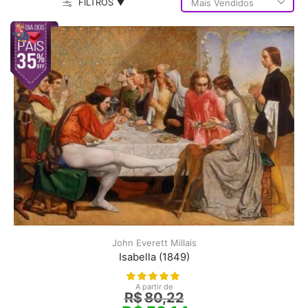
FILTROS ▼
John Everett Millais
Isabella (1849)
A partir de
R$
80,22