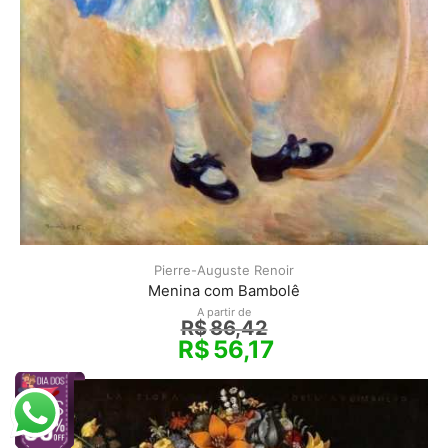
Pierre-Auguste Renoir
Menina com Bambolê
A partir de
R$
86,42
R$
56,17