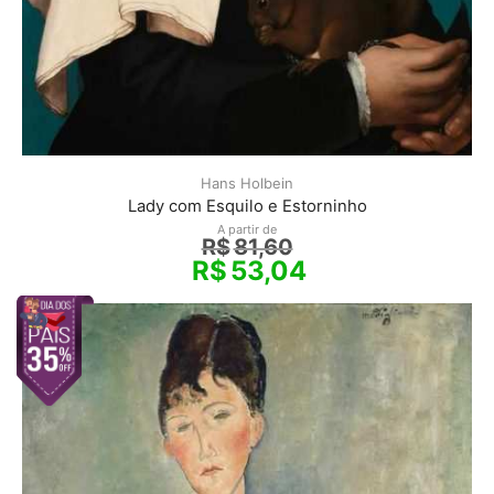
Hans Holbein
Lady com Esquilo e Estorninho
A partir de
R$
81,60
R$
53,04