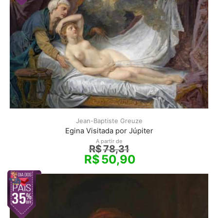
Jean-Baptiste Greuze
Egina Visitada por Júpiter
A partir de
R$
78,31
R$
50,90