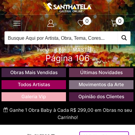
0
0
Início
Loja
MASTER
Página 106
Obras Mais Vendidas
Últimas Novidades
Todos Artistas
Movimentos da Arte
Galeria Vip
Opinião dos Clientes
Ganhe 1 Obra Baby à Cada R$ 299,00 em Obras no seu
Carrinho!