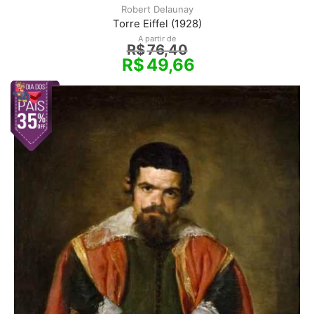
Robert Delaunay
Torre Eiffel (1928)
A partir de
R$
76,40
R$
49,66