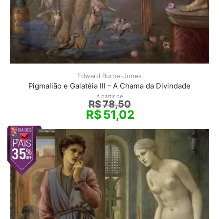
Edward Burne-Jones
Pigmalião e Galatéia III – A Chama da Divindade
A partir de
R$
78,50
R$
51,02