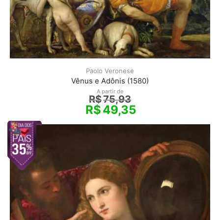
Paolo Veronese
Vênus e Adônis (1580)
A partir de
R$
75,93
R$
49,35