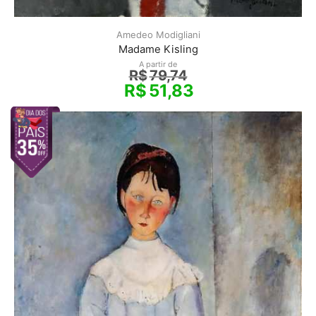
Amedeo Modigliani
Madame Kisling
A partir de
R$
79,74
R$
51,83