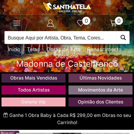
0
0
Início
Telas
Obras de Arte
Renascimento
Giorgione
Madonna de Castelfranco
Obras Mais Vendidas
Últimas Novidades
Todos Artistas
Movimentos da Arte
Galeria Vip
Opinião dos Clientes
Ganhe 1 Obra Baby à Cada R$ 299,00 em Obras no seu
Carrinho!