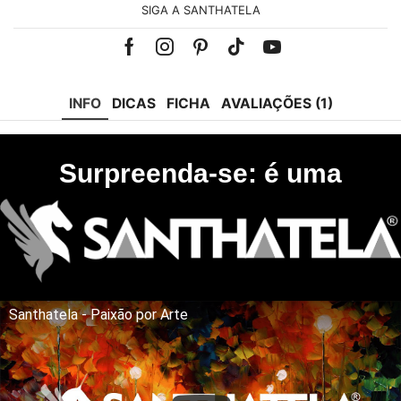
SIGA A SANTHATELA
Facebook
Instagram
Pinterest
Tik-
Youtube
tok
INFO
DICAS
FICHA
AVALIAÇÕES (1)
Surpreenda-se: é uma
Santhatela - Paixão por Arte