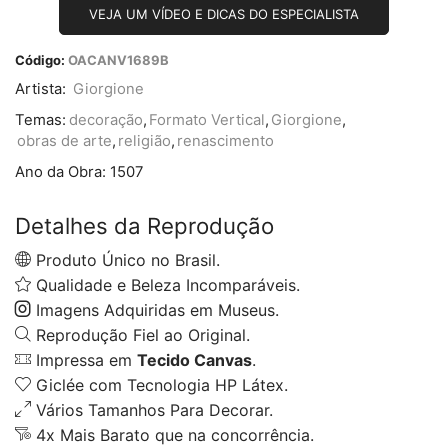
VEJA UM VÍDEO E DICAS DO ESPECIALISTA
Código:
OACANV1689B
Artista:
Giorgione
Temas:
decoração
,
Formato Vertical
,
Giorgione
,
obras de arte
,
religião
,
renascimento
Ano da Obra:
1507
Detalhes da Reprodução
Produto Único no Brasil.
Qualidade e Beleza Incomparáveis.
Imagens Adquiridas em Museus.
Reprodução Fiel ao Original.
Impressa em
Tecido Canvas
.
Giclée com Tecnologia HP Látex.
Vários Tamanhos Para Decorar.
4x Mais Barato que na concorrência.