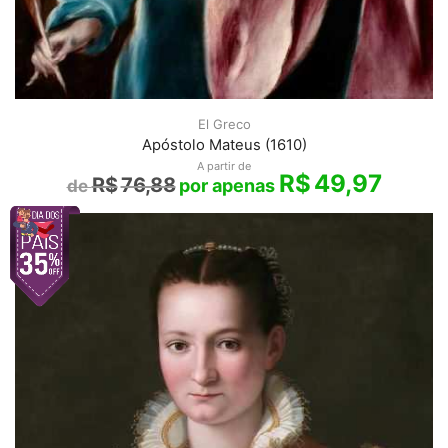
El Greco
Apóstolo Mateus (1610)
A partir de
R$
49,97
R$
76,88