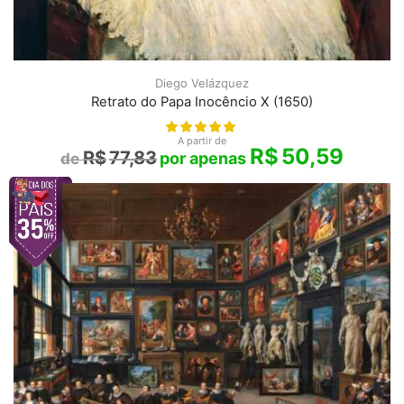
Diego Velázquez
Retrato do Papa Inocêncio X (1650)
A partir de
R$
50,59
R$
77,83