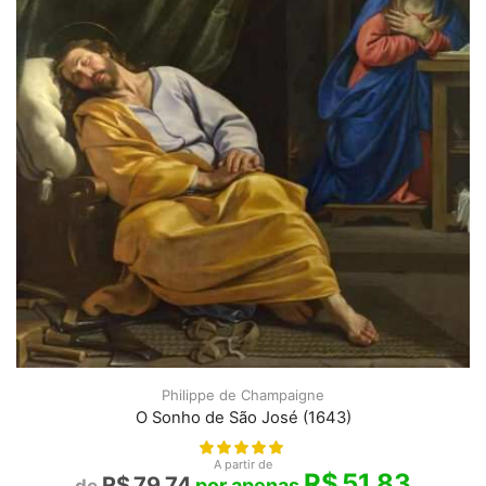
Philippe de Champaigne
O Sonho de São José (1643)
A partir de
R$
51,83
R$
79,74