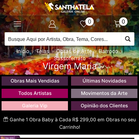
0
0
Início
Telas
Obras de Arte
Barroco
Sassoferrato
Virgem Maria
Obras Mais Vendidas
Últimas Novidades
Todos Artistas
Movimentos da Arte
Galeria Vip
Opinião dos Clientes
Ganhe 1 Obra Baby à Cada R$ 299,00 em Obras no seu
Carrinho!