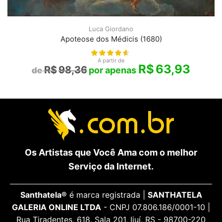
Luca Giordano
Apoteose dos Médicis (1680)
A partir de
R$
63,93
R$
98,36
Os Artistas que Você Ama com o melhor
Serviço da Internet.
Santhatela®
é marca registrada |
SANTHATELA
GALERIA ONLINE LTDA
- CNPJ 07.806.186/0001-10 |
Rua Tiradentes, 618, Sala 201, Ijuí, RS - 98700-220