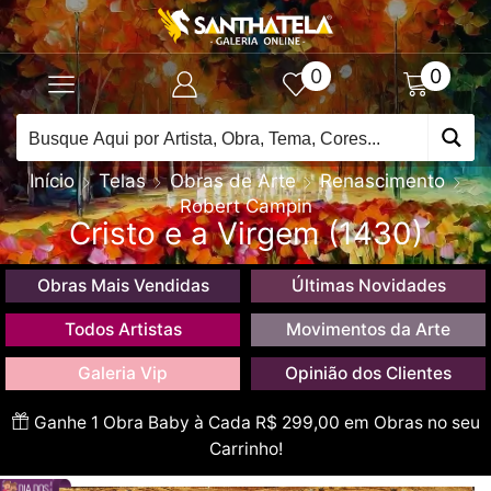
0
0
Início
Telas
Obras de Arte
Renascimento
Robert Campin
Cristo e a Virgem (1430)
Obras Mais Vendidas
Últimas Novidades
Todos Artistas
Movimentos da Arte
Galeria Vip
Opinião dos Clientes
Ganhe 1 Obra Baby à Cada R$ 299,00 em Obras no seu
Carrinho!