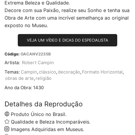
Extrema Beleza e Qualidade.
Decore com sua Paixão, realize seu Sonho e tenha sua
Obra de Arte com uma incrível semelhança ao original
exposto no Museu.
VEJA UM VÍDEO E DICAS DO ESPECIALISTA
Código:
OACANV2235B
Artista:
Robert Campin
Temas:
Campin
,
clássico
,
decoração
,
Formato Horizontal
,
obras de arte
,
religião
Ano da Obra:
1430
Detalhes da Reprodução
Produto Único no Brasil.
Qualidade e Beleza Incomparáveis.
Imagens Adquiridas em Museus.