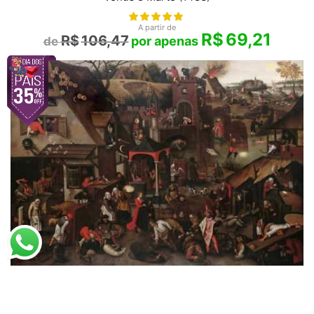
A partir de
R$
69,21
R$
106,47
Pieter Bruegel
Provérbios Flamencos (1610)
A partir de