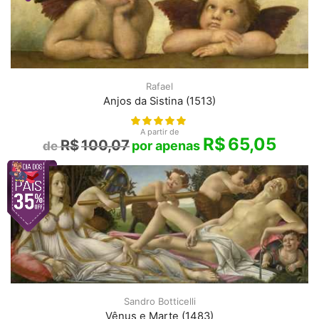
Rafael
Anjos da Sistina (1513)
A partir de
R$
65,05
R$
100,07
Sandro Botticelli
Vênus e Marte (1483)