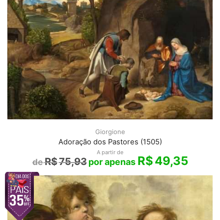
Giorgione
Adoração dos Pastores (1505)
A partir de
R$
49,35
R$
75,93