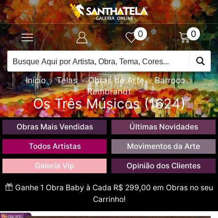
0
0
Início
Telas
Obras de Arte
Barroco
Rembrandt
Os Três Músicos (1624)
Obras Mais Vendidas
Últimas Novidades
Todos Artistas
Movimentos da Arte
Galeria Vip
Opinião dos Clientes
Ganhe 1 Obra Baby à Cada R$ 299,00 em Obras no seu
Carrinho!