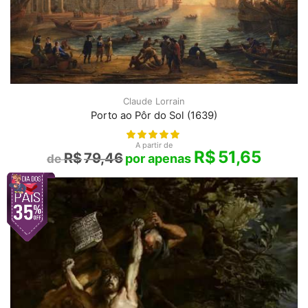
Claude Lorrain
Porto ao Pôr do Sol (1639)
A partir de
R$
51,65
R$
79,46