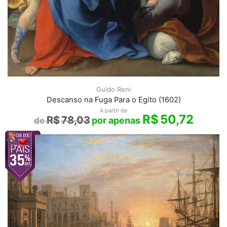
Guido Reni
Descanso na Fuga Para o Egito (1602)
A partir de
R$
50,72
R$
78,03