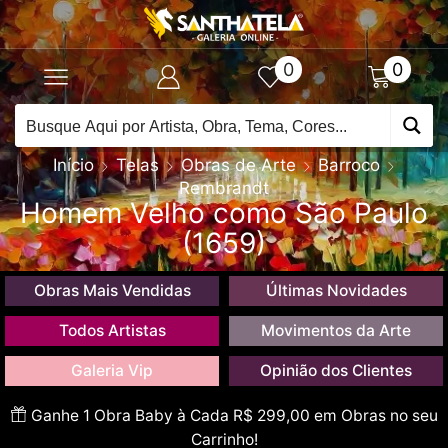
0
0
Início
Telas
Obras de Arte
Barroco
Rembrandt
Homem Velho como São Paulo
(1659)
Obras Mais Vendidas
Últimas Novidades
Todos Artistas
Movimentos da Arte
Galeria Vip
Opinião dos Clientes
Ganhe 1 Obra Baby à Cada R$ 299,00 em Obras no seu
Carrinho!