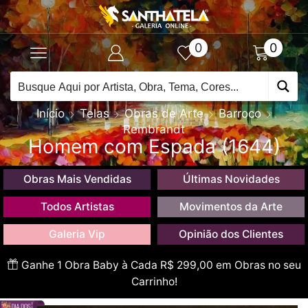
0
0
Início
Telas
Obras de Arte
Barroco
Rembrandt
Homem com Espada (1644)
Obras Mais Vendidas
Últimas Novidades
Todos Artistas
Movimentos da Arte
Galeria Vip
Opinião dos Clientes
Ganhe 1 Obra Baby à Cada R$ 299,00 em Obras no seu
Carrinho!