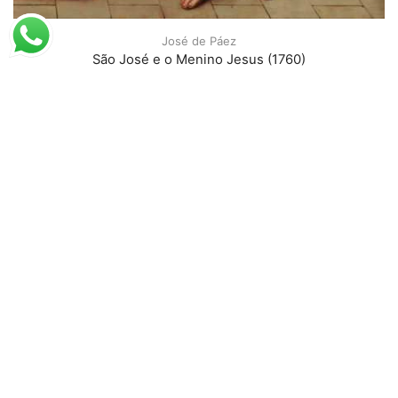
José de Páez
São José e o Menino Jesus (1760)
A partir de
R$
51,55
R$
79,31