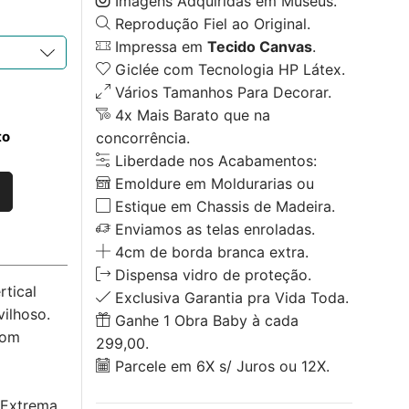
Imagens Adquiridas em Museus.
Reprodução Fiel ao Original.
Impressa em
Tecido Canvas
.
Giclée com Tecnologia HP Látex.
Vários Tamanhos Para Decorar.
4x Mais Barato que na
to
concorrência.
Liberdade nos Acabamentos:
Emoldure em Moldurarias ou
Estique em Chassis de Madeira.
Enviamos as telas enroladas.
4cm de borda branca extra.
Dispensa vidro de proteção.
tical
Exclusiva Garantia pra Vida Toda.
ilhoso.
Ganhe 1 Obra Baby à cada
com
299,00.
Parcele em 6X s/ Juros ou 12X.
 Extrema