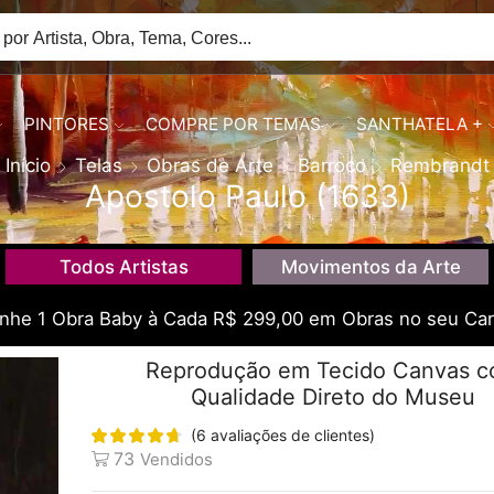
PINTORES
COMPRE POR TEMAS
SANTHATELA +
Início
Telas
Obras de Arte
Barroco
Rembrandt
Apostolo Paulo (1633)
Todos Artistas
Movimentos da Arte
he 1 Obra Baby à Cada R$ 299,00 em Obras no seu Car
Reprodução em Tecido Canvas 
Qualidade Direto do Museu
(
6
avaliações de clientes)
73
Vendidos