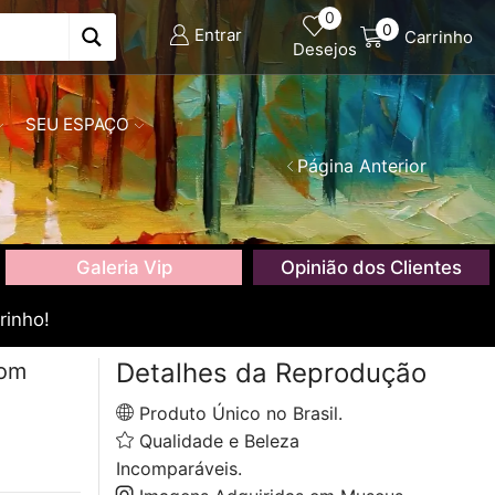
0
0
Entrar
Carrinho
Desejos
SEU ESPAÇO
Página Anterior
Galeria Vip
Opinião dos Clientes
rinho!
Detalhes da Reprodução
com
Produto Único no Brasil.
Qualidade e Beleza
Incomparáveis.