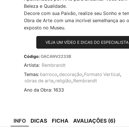
Beleza e Qualidade.
Decore com sua Paixão, realize seu Sonho e te
Obra de Arte com uma incrível semelhança ao or
exposto no Museu.
VEJA UM VÍDEO E DICAS DO ESPECIALISTA
Código:
OACANV2233B
Artista:
Rembrandt
Temas:
barroco
,
decoração
,
Formato Vertical
,
obras de arte
,
religião
,
Rembrandt
Ano da Obra:
1633
INFO
DICAS
FICHA
AVALIAÇÕES (6)