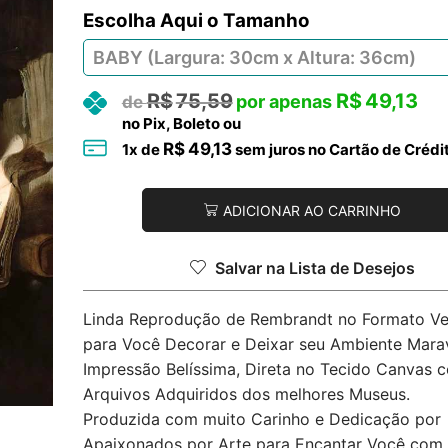
Tamanho
R$
75,59
R$
49,13
no Pix, Boleto ou
R$
49,13
1
x de
sem juros no Cartão de Crédi
ADICIONAR AO CARRINHO
Salvar na Lista de Desejos
Linda Reprodução de Rembrandt no Formato Ver
para Você Decorar e Deixar seu Ambiente Marav
Impressão Belíssima, Direta no Tecido Canvas 
Arquivos Adquiridos dos melhores Museus.
Produzida com muito Carinho e Dedicação por
Apaixonados por Arte para Encantar Você com