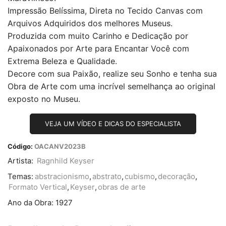
Impressão Belíssima, Direta no Tecido Canvas com
Arquivos Adquiridos dos melhores Museus.
Produzida com muito Carinho e Dedicação por
Apaixonados por Arte para Encantar Você com
Extrema Beleza e Qualidade.
Decore com sua Paixão, realize seu Sonho e tenha sua
Obra de Arte com uma incrível semelhança ao original
exposto no Museu.
VEJA UM VÍDEO E DICAS DO ESPECIALISTA
Código:
OACANV2023B
Artista:
Ragnhild Keyser
Temas:
abstracionismo
,
abstrato
,
cubismo
,
decoração
,
Formato Vertical
,
Keyser
,
obras de arte
Ano da Obra:
1927