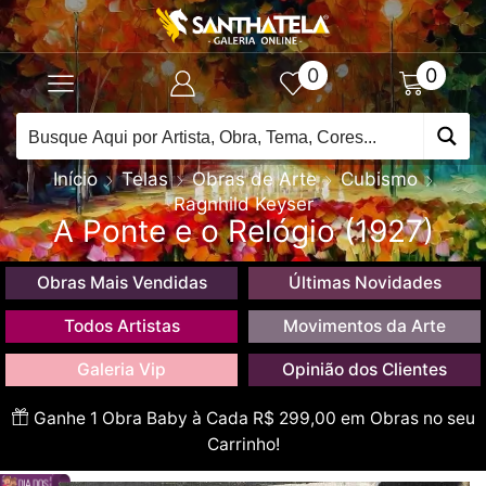
0
0
Início
Telas
Obras de Arte
Cubismo
Ragnhild Keyser
A Ponte e o Relógio (1927)
Obras Mais Vendidas
Últimas Novidades
Todos Artistas
Movimentos da Arte
Galeria Vip
Opinião dos Clientes
Ganhe 1 Obra Baby à Cada R$ 299,00 em Obras no seu
Carrinho!