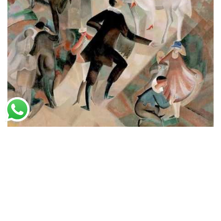
Alice Bailly
A Festa Estranha
A partir de
R$
47,18
R$
72,59