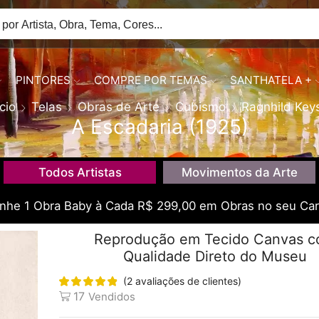
PINTORES
COMPRE POR TEMAS
SANTHATELA +
ício
Telas
Obras de Arte
Cubismo
Ragnhild Key
A Escadaria (1925)
Todos Artistas
Movimentos da Arte
he 1 Obra Baby à Cada R$ 299,00 em Obras no seu Car
Reprodução em Tecido Canvas 
Qualidade Direto do Museu
(
2
avaliações de clientes)
17
Vendidos