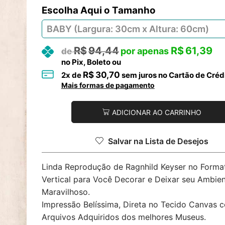
Tamanho
R$
94,44
R$
61,39
no Pix, Boleto ou
R$
30,70
2
x de
sem juros no Cartão de Créd
Mais formas de pagamento
ADICIONAR AO CARRINHO
Salvar na Lista de Desejos
Linda Reprodução de Ragnhild Keyser no Forma
Vertical para Você Decorar e Deixar seu Ambie
Maravilhoso.
Impressão Belíssima, Direta no Tecido Canvas 
Arquivos Adquiridos dos melhores Museus.