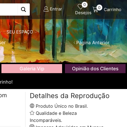
0
0
Entrar
Carrinho
Desejos
SEU ESPAÇO
ser
Página Anterior
Galeria Vip
Opinião dos Clientes
rinho!
Detalhes da Reprodução
com
Produto Único no Brasil.
Qualidade e Beleza
Incomparáveis.