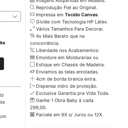
Imagens Adquiridas em Museus.
Reprodução Fiel ao Original.
Impressa em
Tecido Canvas
.
Giclée com Tecnologia HP Látex.
Vários Tamanhos Para Decorar.
4x Mais Barato que na
ito
concorrência.
Liberdade nos Acabamentos:
Emoldure em Moldurarias ou
Estique em Chassis de Madeira.
Enviamos as telas enroladas.
4cm de borda branca extra.
Dispensa vidro de proteção.
Exclusiva Garantia pra Vida Toda.
to
Ganhe 1 Obra Baby à cada
nte
299,00.
Parcele em 6X s/ Juros ou 12X.
com