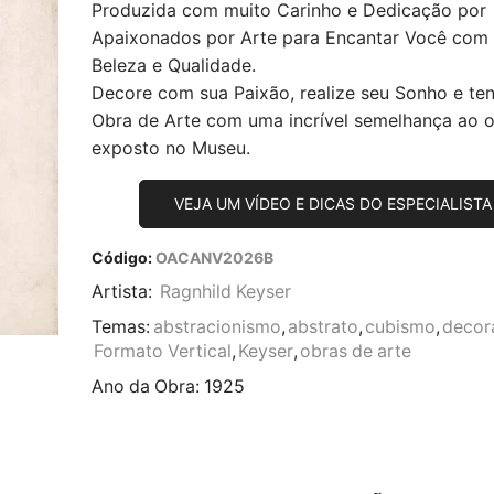
Produzida com muito Carinho e Dedicação por
Apaixonados por Arte para Encantar Você com
Beleza e Qualidade.
Decore com sua Paixão, realize seu Sonho e te
Obra de Arte com uma incrível semelhança ao or
exposto no Museu.
VEJA UM VÍDEO E DICAS DO ESPECIALISTA
Código:
OACANV2026B
Artista:
Ragnhild Keyser
Temas:
abstracionismo
,
abstrato
,
cubismo
,
decor
Formato Vertical
,
Keyser
,
obras de arte
Ano da Obra:
1925