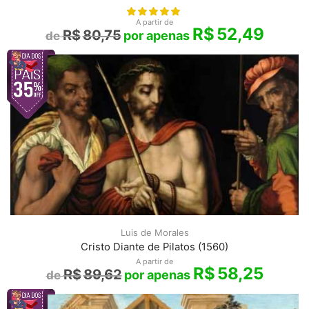
A partir de
R$
52,49
R$
80,75
Luis de Morales
Cristo Diante de Pilatos (1560)
A partir de
R$
58,25
R$
89,62