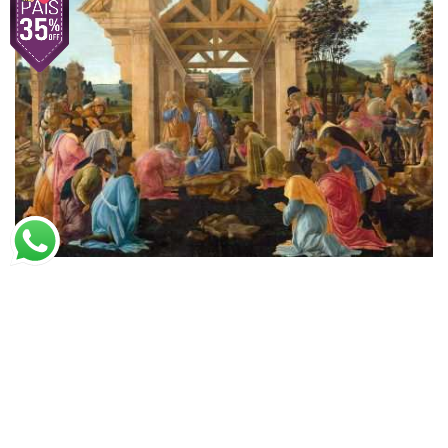
Sandro Botticelli
Adoração dos Magos
A partir de
R$
53,70
R$
82,61