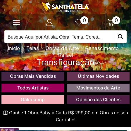
0
0
Início
Telas
Obras de Arte
Renascimento
Rafael
Transfiguração
Obras Mais Vendidas
Últimas Novidades
Todos Artistas
Movimentos da Arte
Galeria Vip
Opinião dos Clientes
Ganhe 1 Obra Baby à Cada R$ 299,00 em Obras no seu
Carrinho!