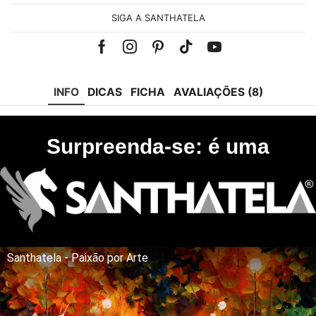
SIGA A SANTHATELA
Facebook
Instagram
Pinterest
Tik-
Youtube
tok
INFO
DICAS
FICHA
AVALIAÇÕES (8)
Surpreenda-se: é uma
Santhatela - Paixão por Arte