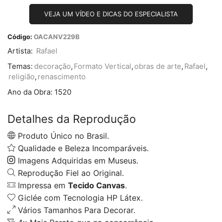
VEJA UM VÍDEO E DICAS DO ESPECIALISTA
Código:
OACANV229B
Artista:
Rafael
Temas:
decoração
,
Formato Vertical
,
obras de arte
,
Rafael
,
religião
,
renascimento
Ano da Obra:
1520
Detalhes da Reprodução
Produto Único no Brasil.
Qualidade e Beleza Incomparáveis.
Imagens Adquiridas em Museus.
Reprodução Fiel ao Original.
Impressa em
Tecido Canvas
.
Giclée com Tecnologia HP Látex.
Vários Tamanhos Para Decorar.