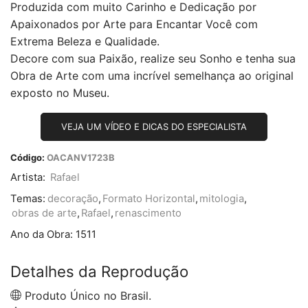
Produzida com muito Carinho e Dedicação por
Apaixonados por Arte para Encantar Você com
Extrema Beleza e Qualidade.
Decore com sua Paixão, realize seu Sonho e tenha sua
Obra de Arte com uma incrível semelhança ao original
exposto no Museu.
VEJA UM VÍDEO E DICAS DO ESPECIALISTA
Código:
OACANV1723B
Artista:
Rafael
Temas:
decoração
,
Formato Horizontal
,
mitologia
,
obras de arte
,
Rafael
,
renascimento
Ano da Obra:
1511
Detalhes da Reprodução
Produto Único no Brasil.