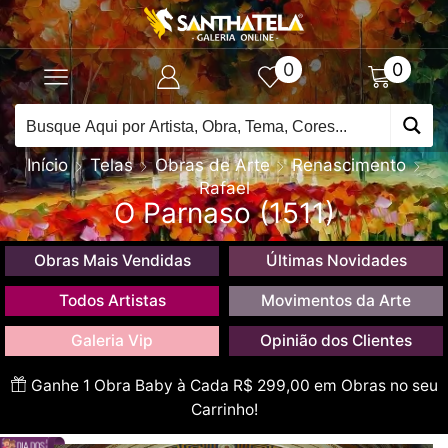
0
0
Início
Telas
Obras de Arte
Renascimento
Rafael
O Parnaso (1511)
Obras Mais Vendidas
Últimas Novidades
Todos Artistas
Movimentos da Arte
Galeria Vip
Opinião dos Clientes
Ganhe 1 Obra Baby à Cada R$ 299,00 em Obras no seu
Carrinho!