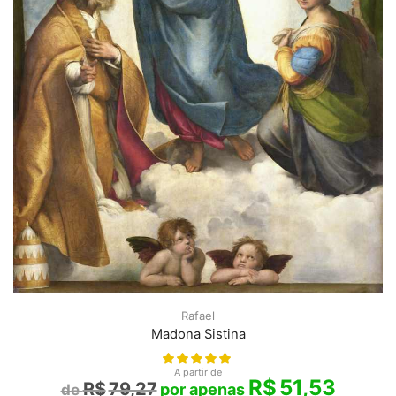
Rafael
Madona Sistina
A partir de
R$
51,53
R$
79,27