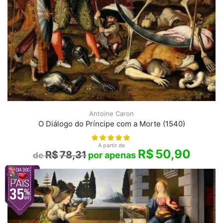
Antoine Caron
O Diálogo do Príncipe com a Morte (1540)
A partir de
R$
50,90
R$
78,31