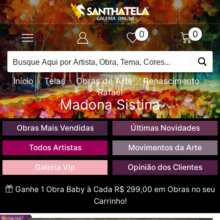
0
0
Início
Telas
Obras de Arte
Renascimento
Rafael
Madona Sistina
Obras Mais Vendidas
Últimas Novidades
Todos Artistas
Movimentos da Arte
Galeria Vip
Opinião dos Clientes
Ganhe 1 Obra Baby à Cada R$ 299,00 em Obras no seu
Carrinho!