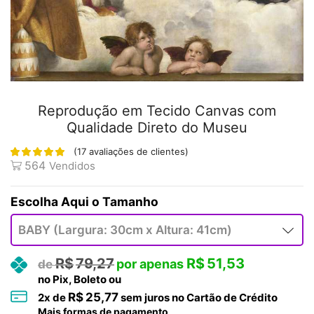
Reprodução em Tecido Canvas com
Qualidade Direto do Museu
(
17
avaliações de clientes)
564
Vendidos
Tamanho
R$
79,27
R$
51,53
no Pix, Boleto ou
R$
25,77
2
x de
sem juros no Cartão de Crédito
Mais formas de pagamento