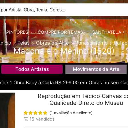
PINTORES
COMPRE POR TEMAS
SANTHATELA +
Início
Telas
Obras de Arte
Renascimento
Rafae
Madona e o Menino (1520)
Todos Artistas
Movimentos da Arte
he 1 Obra Baby à Cada R$ 299,00 em Obras no seu Car
Reprodução em Tecido Canvas 
Qualidade Direto do Museu
(
1
avaliação de cliente)
16
Vendidos