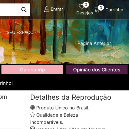
0
0
Entrar
Carrinho
Desejos
SEU ESPAÇO
l
Página Anterior
Galeria Vip
Opinião dos Clientes
rinho!
Detalhes da Reprodução
com
Produto Único no Brasil.
Qualidade e Beleza
Incomparáveis.