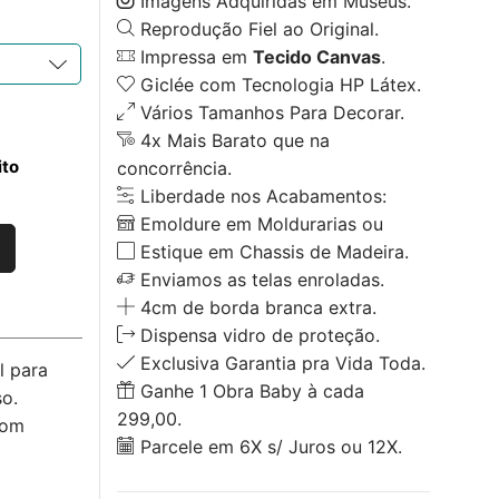
Imagens Adquiridas em Museus.
Reprodução Fiel ao Original.
Impressa em
Tecido Canvas
.
Giclée com Tecnologia HP Látex.
Vários Tamanhos Para Decorar.
4x Mais Barato que na
ito
concorrência.
Liberdade nos Acabamentos:
Emoldure em Moldurarias ou
Estique em Chassis de Madeira.
Enviamos as telas enroladas.
4cm de borda branca extra.
Dispensa vidro de proteção.
Exclusiva Garantia pra Vida Toda.
l para
Ganhe 1 Obra Baby à cada
o.
299,00.
com
Parcele em 6X s/ Juros ou 12X.