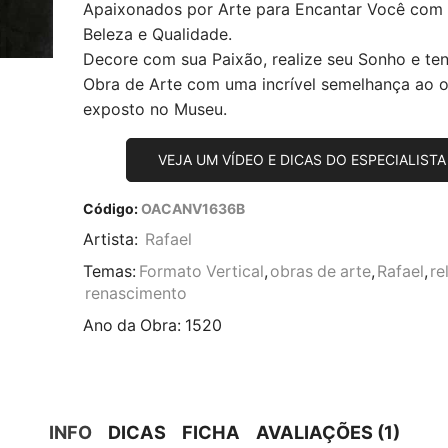
Apaixonados por Arte para Encantar Você com
Beleza e Qualidade.
Decore com sua Paixão, realize seu Sonho e te
Obra de Arte com uma incrível semelhança ao or
exposto no Museu.
VEJA UM VÍDEO E DICAS DO ESPECIALISTA
Código:
OACANV1636B
Artista:
Rafael
Temas:
Formato Vertical
,
obras de arte
,
Rafael
,
re
renascimento
Ano da Obra:
1520
INFO
DICAS
FICHA
AVALIAÇÕES (1)